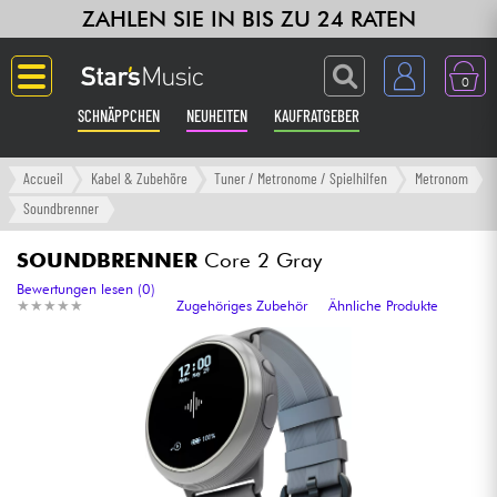
ZAHLEN SIE IN BIS ZU 24 RATEN
0
SCHNÄPPCHEN
NEUHEITEN
KAUFRATGEBER
Langue
Accueil
Kabel & Zubehöre
Tuner / Metronome / Spielhilfen
Metronom
Soundbrenner
Gitarre & Bass
SOUNDBRENNER
Core 2 Gray
Verstärker & Effekte
Bewertungen lesen (0)
★
★
★
★
★
★
★
★
★
★
Zugehöriges Zubehör
Ähnliche Produkte
Klaviere & Piano
Synths & samplers
Studio