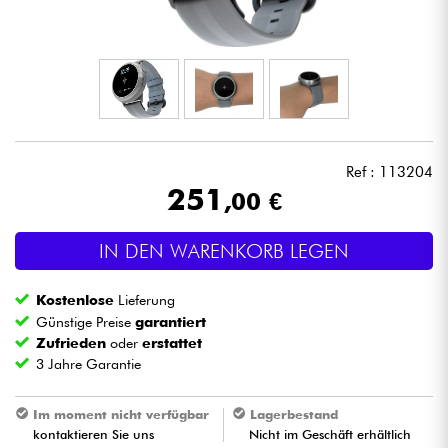
Kopfhörer
Mikros
DJ
Ref : 113204
Live-Sound
251
,00 €
Licht
IN DEN WARENKORB LEGEN
Drums
Kostenlose
Lieferung
Günstige Preise
garantiert
Blasinstrumente
Zufrieden
oder
erstattet
3 Jahre Garantie
Violinen & Quartett
Im moment nicht verfügbar
Lagerbestand
kontaktieren Sie uns
Nicht im Geschäft erhältlich
Kinder