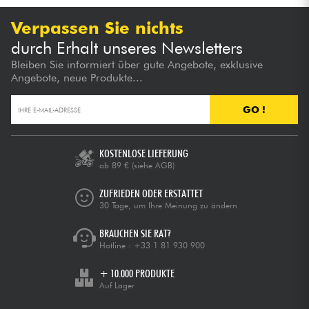
Verpassen Sie nichts
durch Erhalt unseres Newsletters
Bleiben Sie informiert über gute Angebote, exklusive
Angebote, neue Produkte...
GO !
KOSTENLOSE LIEFERUNG
ab 89 €
(siehe AGB)
ZUFRIEDEN ODER ERSTATTET
30 Tage, um Ihre Meinung zu ändern
BRAUCHEN SIE RAT?
Hotline :
+33 1 81 930 900
+ 10.000 PRODUKTE
Auf Lager