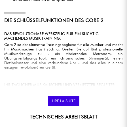
DIE SCHLÜSSELFUNKTIONEN DES CORE 2
DAS REVOLUTIONÄRE WERKZEUG FÜR EIN SÜCHTIG
MACHENDES MUSIK-TRAINING.
Core 2 ist der ultimative Trainingsbegleiter für alle Musiker und macht
Ihr Musikmachen (fast) süchtig. Greifen Sie auf fünf professionelle
Musikwerkzeuge zu - ein vibrierendes Metronom, ein
Übungsverfolgungs-Tool, ein chromatisches Stimmgerät, einen
Dezibelmesser und eine verbundene Uhr - und das alles in einem
einzigen revolutionären Gerät.
IHR TÄGLICHER MUSIKALISCHER UND VERNETZTER BEGLEITER.
Verwenden Sie Core 2 nur während Ihrer Musikproben. Oder tragen
Sie es als tägliche Uhr und bleiben Sie immer mit Ihrem Smartphone
verbunden. Die Entscheidung liegt bei Ihnen! Core 2 zeigt
LIRE LA SUITE
Benachrichtigungen und Anrufe an, und während Sie Musik hören,
können Sie ihn als Fernbedienung benutzen, um den Song zu
wechseln oder die Lautstärke zu regeln. Außerdem verfügt er über
TECHNISCHES ARBEITSBLATT
eine Wecker-App, einen Timer und eine Stoppuhr.