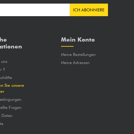
ICH ABONNIERE
che
Mein Konto
ationen
Meine Bestellungen
e uns
Meine Adressen
r ?
chäfte
en Sie unsere
ber
bedingungen
ellte Fragen
e Daten
te