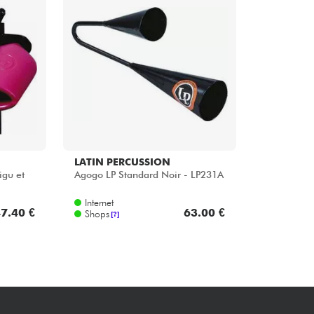
Bundle
Sehen Sie sich unsere Marken an
LATIN PERCUSSION
igu et
Agogo LP Standard Noir - LP231A
Internet
7.40 €
63.00 €
Shops
[?]