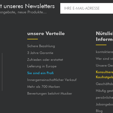
t unseres Newsletters
 Angebote, neue Produkte...
unsere Vorteile
Nützli
Inform
Sichere Bezahlung
kontaktier
3 Jahre Garantie
Wer sind wi
Zufrieden oder erstattet
Unsere Ges
Lieferung in Europe
Konsultier
Sie sind ein Profi
Kaufratge
Innergemeinschaftlicher Verkauf
Geschäfts
Mehr als 700 Marken
Häufig gest
Bewertungen belohnt Musiker
persönlich
Jobangebo
Blog