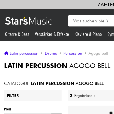
ZAHLEN
Gitarre & Bass
Verstärker & Effekte
Klaviere & Piano
Syn
Gitarre & Bass
Latin percussion
•
Drums
•
Percussion
•
Agogo bell
Synths & samplers
LATIN PERCUSSION
AGOGO BELL
Mikros
CATALOGUE
LATIN PERCUSSION
AGOGO BELL
Licht
2
Ergebnisse :
FILTER
Violinen & Quartett
Preis