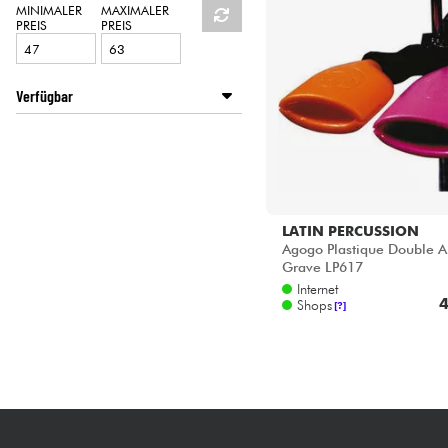
HiFi
MINIMALER
MAXIMALER
PREIS
PREIS
Verfügbar
Disponible en ligne
Star's Music Bruge
Star's Music Bruxelles
Star's Music Lyon
LATIN PERCUSSION
Agogo Plastique Double A
Grave LP617
Internet
4
Shops
[?]