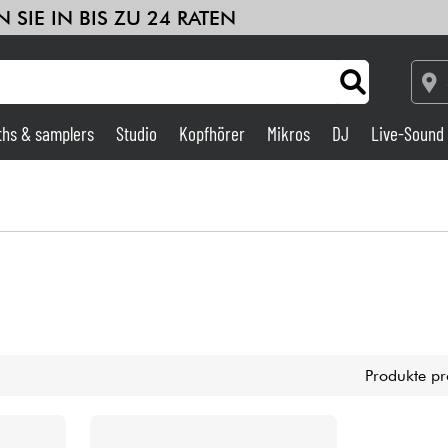
 SIE IN BIS ZU 24 RATEN
ths & samplers
Studio
Kopfhörer
Mikros
DJ
Live-Sound
Verstärker & Effekte
Studio
DJ
Drums
Produkte pr
Kinder