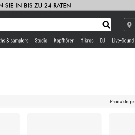
 SIE IN BIS ZU 24 RATEN
ths & samplers
Studio
Kopfhörer
Mikros
DJ
Live-Sound
Verstärker & Effekte
Studio
DJ
Produkte pr
Drums
Kinder