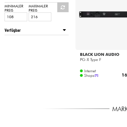
HiFi
MINIMALER
MAXIMALER
PREIS
PREIS
Verfügbar
Disponible en ligne
Star's Music Paris
BLACK LION AUDIO
PG-X Type F
Internet
16
Shops
[?]
MARK