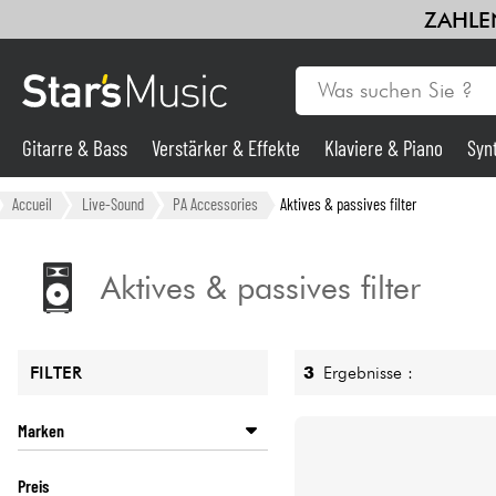
ZAHLEN
Gitarre & Bass
Verstärker & Effekte
Klaviere & Piano
Syn
Gitarre & Bass
Accueil
Live-Sound
PA Accessories
Aktives & passives filter
Synths & samplers
Aktives & passives filter
Mikros
3
Ergebnisse :
FILTER
Licht
Marken
Violinen & Quartett
BLACK LION AUDIO
Preis
POWER