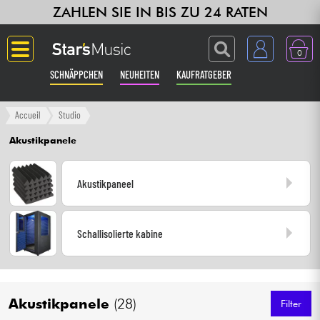
ZAHLEN SIE IN BIS ZU 24 RATEN
0
SCHNÄPPCHEN
NEUHEITEN
KAUFRATGEBER
Langue
Accueil
Studio
Akustikpanele
Gitarre & Bass
Akustikpaneel
Verstärker & Effekte
Klaviere & Piano
Schallisolierte kabine
Synths & samplers
Studio
Akustikpanele
(28)
Filter