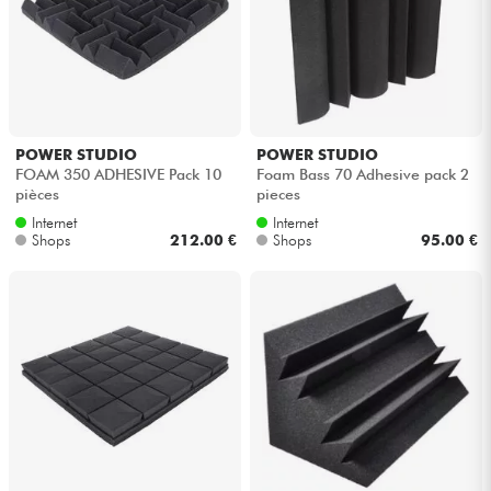
Kabel & Zubehöre
HiFi
POWER STUDIO
POWER STUDIO
Bundle
FOAM 350 ADHESIVE Pack 10
Foam Bass 70 Adhesive pack 2
pièces
pieces
Sehen Sie sich unsere Marken an
Internet
Internet
Shops
212.00 €
Shops
95.00 €