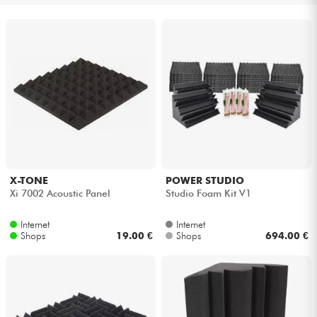
Kopfhörer
Mikros
DJ
Live-Sound
Licht
X-TONE
POWER STUDIO
Xi 7002 Acoustic Panel
Studio Foam Kit V1
Drums
Internet
Internet
Shops
19.00 €
Shops
694.00 €
Blasinstrumente
Violinen & Quartett
Kinder