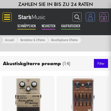
ZAHLEN SIE IN BIS ZU 24 RATEN
0
SCHNÄPPCHEN
NEUHEITEN
KAUFRATGEBER
Langue
Accueil
Verstärker & Effekte
Akustikgitarre Effekte
Gitarre & Bass
Akustiskgitarre preamp
(14)
Verstärker & Effekte
Filter
Klaviere & Piano
Synths & samplers
Studio