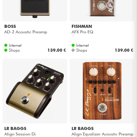
Kopfhörer
Mikros
BOSS
FISHMAN
AD-2 Acoustic Preamp
AFX Pro EQ
DJ
Internet
Internet
Shops
139.00 €
Shops
139.00 €
Live-Sound
Licht
Drums
Blasinstrumente
Violinen & Quartett
LR BAGGS
LR BAGGS
Align Session Di
Align Equalizer Acoustic Preamp
Kinder