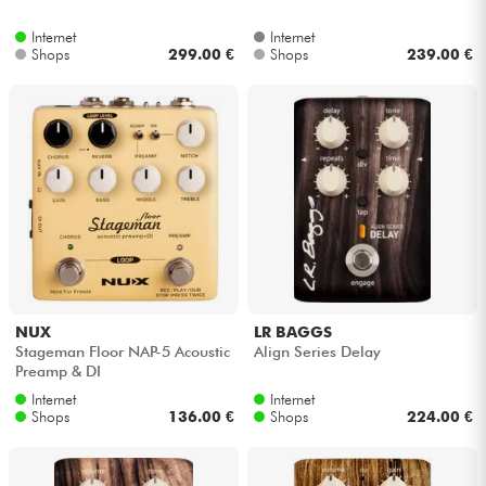
Internet
Internet
Kabel & Zubehöre
Shops
299.00 €
Shops
239.00 €
HiFi
Bundle
Sehen Sie sich unsere Marken an
NUX
LR BAGGS
Stageman Floor NAP-5 Acoustic
Align Series Delay
Preamp & DI
Internet
Internet
Shops
136.00 €
Shops
224.00 €