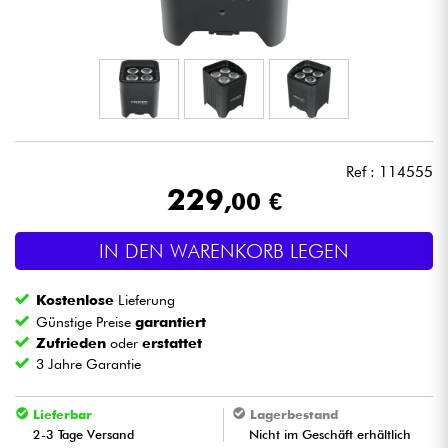
Kopfhörer
Mikros
DJ
Ref : 114555
Live-Sound
229
,00 €
Licht
IN DEN WARENKORB LEGEN
Drums
Kostenlose
Lieferung
Günstige Preise
garantiert
Blasinstrumente
Zufrieden
oder
erstattet
3 Jahre Garantie
Violinen & Quartett
Lieferbar
Lagerbestand
2-3 Tage Versand
Nicht im Geschäft erhältlich
Kinder