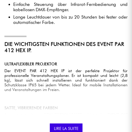
Einfache Steuerung über Infrarot-Fernbedienung und
kabellosen DMX-Empfänger.
Lange Leuchtdauer von bis zu 20 Stunden bei fester oder
automatischer Farbe.
DIE WICHTIGSTEN FUNKTIONEN DES EVENT PAR
412 HEX IP.
ULTRAFLEXIBLER PROJEKTOR
Der EVENT PAR 412 HEX IP ist der perfekte Projektor für
professionelle Veranstaltungsplaner. Er ist kompakt und leicht (2,8
kg), lässt sich schnell installieren und funktioniert dank der
Schutzklasse IP65 bei jedem Wetter. Ideal für mobile Installationen
und Veranstaltungen im Freien.
SATTE, VIBRIERENDE FARBEN
Ausgestattet mit vier 12W RGBWA-UV-LEDs, bietet der EVENT PAR
412 HEX IP eine nahezu unendliche Farbpalette und beeindruckende
Lichteffekte. Mit einem Abstrahlwinkel von 40° garantiert sie eine
LIRE LA SUITE
gleichmäßige und starke Beleuchtung, die für alle Arten von