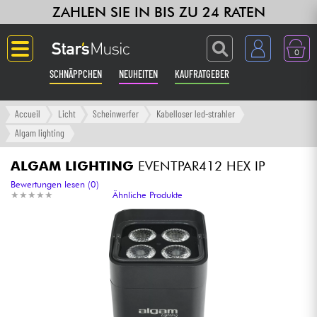
ZAHLEN SIE IN BIS ZU 24 RATEN
0
SCHNÄPPCHEN
NEUHEITEN
KAUFRATGEBER
Langue
Accueil
Licht
Scheinwerfer
Kabelloser led-strahler
Algam lighting
Gitarre & Bass
ALGAM LIGHTING
EVENTPAR412 HEX IP
Verstärker & Effekte
Bewertungen lesen (0)
★
★
★
★
★
★
★
★
★
★
Ähnliche Produkte
Klaviere & Piano
Synths & samplers
Studio