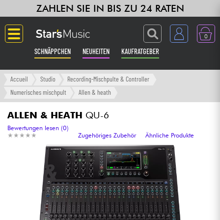
ZAHLEN SIE IN BIS ZU 24 RATEN
0
SCHNÄPPCHEN
NEUHEITEN
KAUFRATGEBER
Langue
Accueil
Studio
Recording-Mischpulte & Controller
Numerisches mischpult
Allen & heath
Gitarre & Bass
ALLEN & HEATH
QU-6
Verstärker & Effekte
Bewertungen lesen (0)
★
★
★
★
★
★
★
★
★
★
Zugehöriges Zubehör
Ähnliche Produkte
Klaviere & Piano
Synths & samplers
Studio