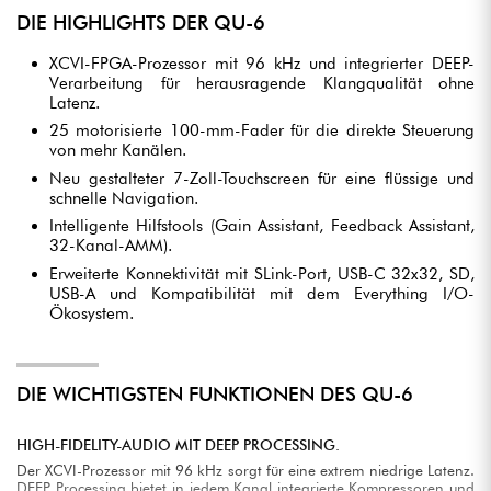
DIE HIGHLIGHTS DER QU-6
XCVI-FPGA-Prozessor mit 96 kHz und integrierter DEEP-
Verarbeitung für herausragende Klangqualität ohne
Latenz.
25 motorisierte 100-mm-Fader für die direkte Steuerung
von mehr Kanälen.
Neu gestalteter 7-Zoll-Touchscreen für eine flüssige und
schnelle Navigation.
Intelligente Hilfstools (Gain Assistant, Feedback Assistant,
32-Kanal-AMM).
Erweiterte Konnektivität mit SLink-Port, USB-C 32x32, SD,
USB-A und Kompatibilität mit dem Everything I/O-
Ökosystem.
DIE WICHTIGSTEN FUNKTIONEN DES QU-6
HIGH-FIDELITY-AUDIO MIT DEEP PROCESSING.
Der XCVI-Prozessor mit 96 kHz sorgt für eine extrem niedrige Latenz.
DEEP Processing bietet in jedem Kanal integrierte Kompressoren und