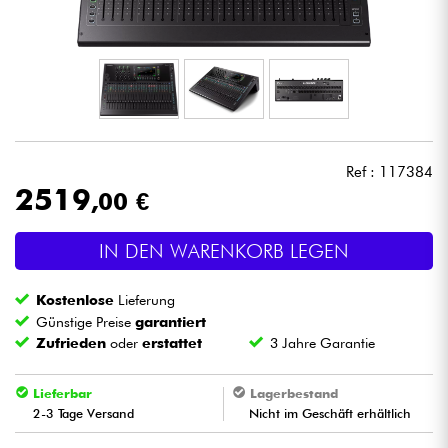
Kopfhörer
Mikros
DJ
Ref : 117384
Live-Sound
2519
,00 €
Licht
IN DEN WARENKORB LEGEN
Drums
Kostenlose
Lieferung
Günstige Preise
garantiert
Blasinstrumente
Zufrieden
oder
erstattet
3 Jahre Garantie
Violinen & Quartett
Lieferbar
Lagerbestand
2-3 Tage Versand
Nicht im Geschäft erhältlich
Kinder