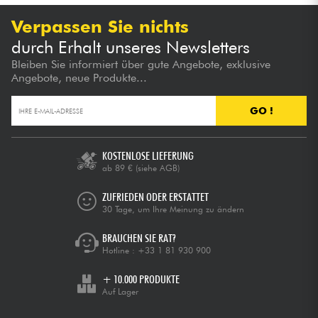
Verpassen Sie nichts
durch Erhalt unseres Newsletters
Bleiben Sie informiert über gute Angebote, exklusive
Angebote, neue Produkte...
GO !
KOSTENLOSE LIEFERUNG
ab 89 €
(siehe AGB)
ZUFRIEDEN ODER ERSTATTET
30 Tage, um Ihre Meinung zu ändern
BRAUCHEN SIE RAT?
Hotline :
+33 1 81 930 900
+ 10.000 PRODUKTE
Auf Lager