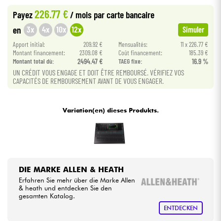
226.77 €
Payez
/ mois
par carte bancaire
Kabel & Zubehöre
3x
4x
10x
12x
en
Simuler
Apport initial:
209.92 €
Mensualités:
11 x 226.77 €
HiFi
Montant financement:
2309.08 €
Coût financement:
185.39 €
Montant total dù:
2494.47 €
TAEG fixe:
16.9 %
UN CRÉDIT VOUS ENGAGE ET DOIT ÊTRE REMBOURSÉ. VÉRIFIEZ VOS
Bundle
CAPACITÉS DE REMBOURSEMENT AVANT DE VOUS ENGAGER.
Sehen Sie sich unsere Marken an
Variation(en) dieses Produkts.
DIE MARKE ALLEN & HEATH
Erfahren Sie mehr über die Marke Allen
& heath und entdecken Sie den
gesamten Katalog.
ENTDECKEN