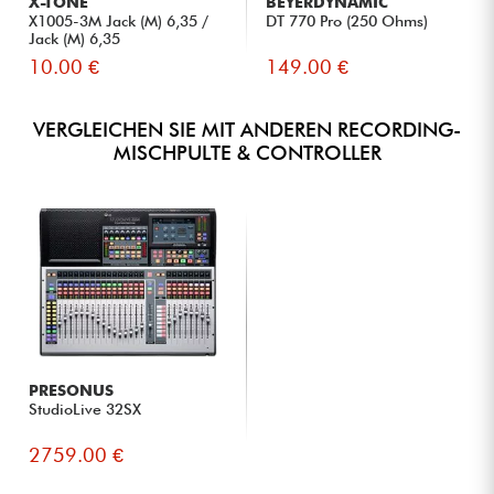
X-TONE
BEYERDYNAMIC
8 SoftKeys Software-Tasten
X1005-3M Jack (M) 6,35 /
DT 770 Pro (250 Ohms)
Jack (M) 6,35
USB-A für Stereo-Audioaufnahme/-wiedergabe und
10.00 €
149.00 €
Datenübertragung.
USB-C Audioschnittstelle für mehrkanalige
Aufnahme/Wiedergabe (32x32).
VERGLEICHEN SIE MIT ANDEREN RECORDING-
Anschluss für 12-V-Lampe
MISCHPULTE & CONTROLLER
Konfigurierbarer Anschluss für einfachen/doppelten
Fußschalter.
Konfigurierbare LED für die Messung des Farbkanals
IEC-Netzanschluss mit internationalem Netzteil.
RJ45-Netzwerkanschluss
Fernsteuerung über kostenlose Apps Qu-MixPad und Qu4You
(Windows, macOS, iOS, Android)
PRESONUS
StudioLive 32SX
2759.00 €