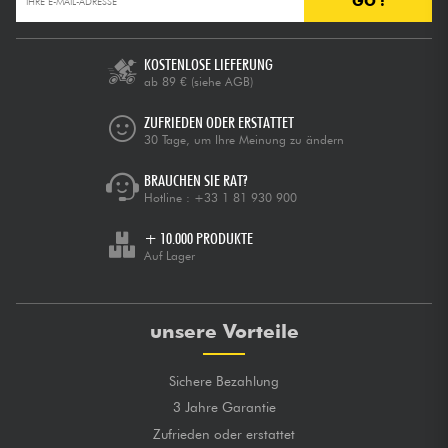
GO !
Kabel & Zubehöre
KOSTENLOSE LIEFERUNG
ab 89 €
(siehe AGB)
HiFi
ZUFRIEDEN ODER ERSTATTET
30 Tage, um Ihre Meinung zu ändern
Bundle
BRAUCHEN SIE RAT?
Hotline :
+33 1 81 930 900
Sehen Sie sich unsere Marken an
+ 10.000 PRODUKTE
Auf Lager
unsere Vorteile
Sichere Bezahlung
3 Jahre Garantie
Zufrieden oder erstattet