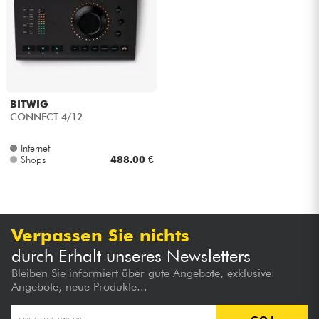
Kopfhörer
Mikros
DJ
BITWIG
CONNECT 4/12
Live-Sound
Internet
Shops
488.00 €
Licht
Drums
Verpassen Sie nichts
Blasinstrumente
durch Erhalt unseres Newsletters
Bleiben Sie informiert über gute Angebote, exklusive
Violinen & Quartett
Angebote, neue Produkte...
Kinder