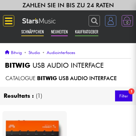
ZAHLEN SIE IN BIS ZU 24 RATEN
0
SCHNÄPPCHEN
NEUHEITEN
KAUFRATGEBER
Langue
Bitwig
•
Studio
•
Audiointerfaces
Gitarre & Bass
BITWIG
USB AUDIO INTERFACE
Verstärker & Effekte
CATALOGUE
BITWIG
USB AUDIO INTERFACE
1
Klaviere & Piano
Resultats :
(1)
Filter
Synths & samplers
Studio