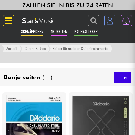
ZAHLEN SIE IN BIS ZU 24 RATEN
0
SCHNÄPPCHEN
NEUHEITEN
KAUFRATGEBER
Langue
Accueil
Gitarre & Bass
Saiten für anderen Saiteninstrumente
Gitarre & Bass
Banjo saiten
(11)
Verstärker & Effekte
Filter
Klaviere & Piano
Synths & samplers
Studio