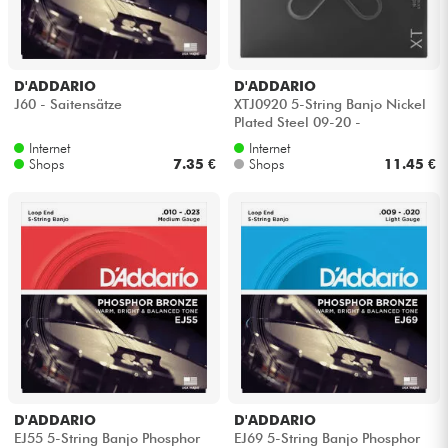
Kopfhörer
Mikros
D'ADDARIO
D'ADDARIO
J60 - Saitensätze
XTJ0920 5-String Banjo Nickel
Plated Steel 09-20 -
DJ
Saitensätze
Internet
Internet
Shops
7.35 €
Shops
11.45 €
Live-Sound
Licht
Drums
Blasinstrumente
Violinen & Quartett
D'ADDARIO
D'ADDARIO
EJ55 5-String Banjo Phosphor
EJ69 5-String Banjo Phosphor
Kinder