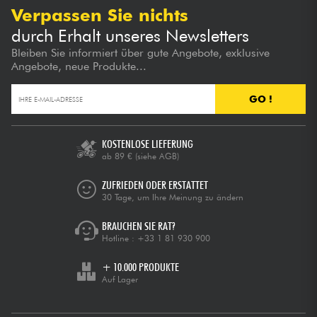
Verpassen Sie nichts
durch Erhalt unseres Newsletters
Bleiben Sie informiert über gute Angebote, exklusive
Angebote, neue Produkte...
GO !
KOSTENLOSE LIEFERUNG
ab 89 €
(siehe AGB)
ZUFRIEDEN ODER ERSTATTET
30 Tage, um Ihre Meinung zu ändern
BRAUCHEN SIE RAT?
Hotline :
+33 1 81 930 900
+ 10.000 PRODUKTE
Auf Lager