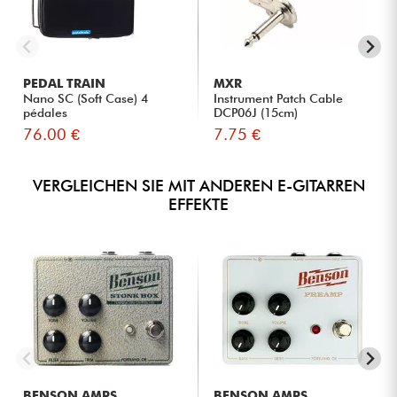
PEDAL TRAIN
MXR
Nano SC (Soft Case) 4
Instrument Patch Cable
pédales
DCP06J (15cm)
76.00 €
7.75 €
VERGLEICHEN SIE MIT ANDEREN E-GITARREN
EFFEKTE
BENSON AMPS
BENSON AMPS