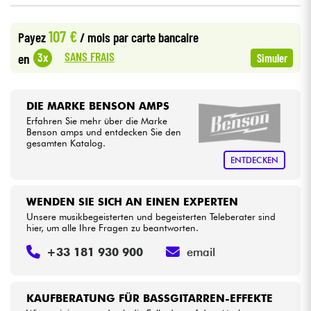
•
LA PÉDALE BY
Star
'
S
Music
107 €
Kabel & Zubehöre
Payez
/ mois
par carte bancaire
SANS FRAIS
3x
en
Simuler
HiFi
DIE MARKE BENSON AMPS
Bundle
Erfahren Sie mehr über die Marke
Benson amps und entdecken Sie den
Sehen Sie sich unsere Marken an
gesamten Katalog.
ENTDECKEN
WENDEN SIE SICH AN EINEN EXPERTEN
Unsere musikbegeisterten und begeisterten Teleberater sind
hier, um alle Ihre Fragen zu beantworten.
+33 181 930 900
email
KAUFBERATUNG FÜR BASSGITARREN-EFFEKTE