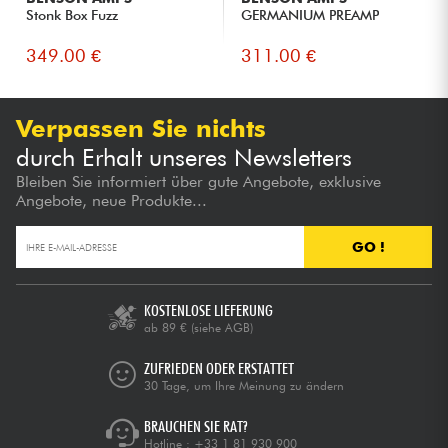
Stonk Box Fuzz
GERMANIUM PREAMP
349.00 €
311.00 €
Verpassen Sie nichts
durch Erhalt unseres Newsletters
Bleiben Sie informiert über gute Angebote, exklusive
Angebote, neue Produkte...
GO !
KOSTENLOSE LIEFERUNG
ab 89 €
(siehe AGB)
ZUFRIEDEN ODER ERSTATTET
30 Tage, um Ihre Meinung zu ändern
BRAUCHEN SIE RAT?
Hotline :
+33 1 81 930 900