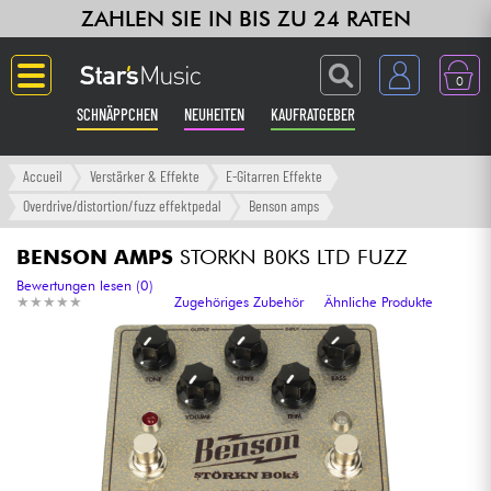
ZAHLEN SIE IN BIS ZU 24 RATEN
0
SCHNÄPPCHEN
NEUHEITEN
KAUFRATGEBER
Langue
Accueil
Verstärker & Effekte
E-Gitarren Effekte
Overdrive/distortion/fuzz effektpedal
Benson amps
Gitarre & Bass
BENSON AMPS
STORKN B0KS LTD FUZZ
Verstärker & Effekte
Bewertungen lesen (0)
★
★
★
★
★
★
★
★
★
★
Zugehöriges Zubehör
Ähnliche Produkte
Klaviere & Piano
Synths & samplers
Studio