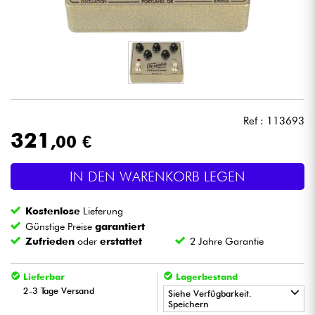
Kopfhörer
Mikros
DJ
Ref : 113693
Live-Sound
321
,00 €
Licht
IN DEN WARENKORB LEGEN
Drums
Kostenlose
Lieferung
Günstige Preise
garantiert
Blasinstrumente
Zufrieden
oder
erstattet
2 Jahre Garantie
Violinen & Quartett
Lieferbar
Lagerbestand
2-3 Tage Versand
Siehe Verfügbarkeit.
Speichern
Kinder