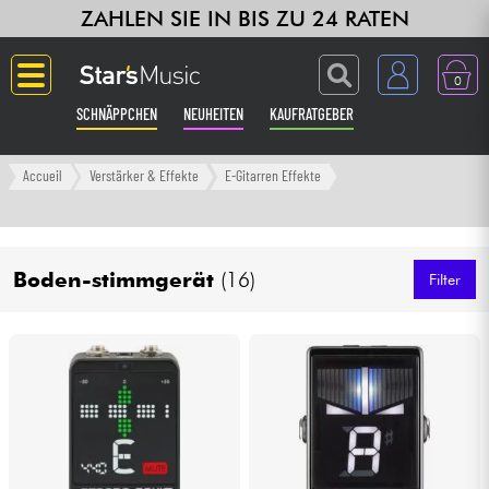
ZAHLEN SIE IN BIS ZU 24 RATEN
0
SCHNÄPPCHEN
NEUHEITEN
KAUFRATGEBER
Langue
Accueil
Verstärker & Effekte
E-Gitarren Effekte
Gitarre & Bass
Boden-stimmgerät
(16)
Verstärker & Effekte
Filter
Klaviere & Piano
Synths & samplers
Studio