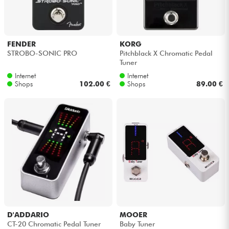
Kopfhörer
Mikros
FENDER
KORG
STROBO-SONIC PRO
Pitchblack X Chromatic Pedal
Tuner
DJ
Internet
Internet
Shops
102.00 €
Shops
89.00 €
Live-Sound
Licht
Drums
Blasinstrumente
Violinen & Quartett
D'ADDARIO
MOOER
CT-20 Chromatic Pedal Tuner
Baby Tuner
Kinder