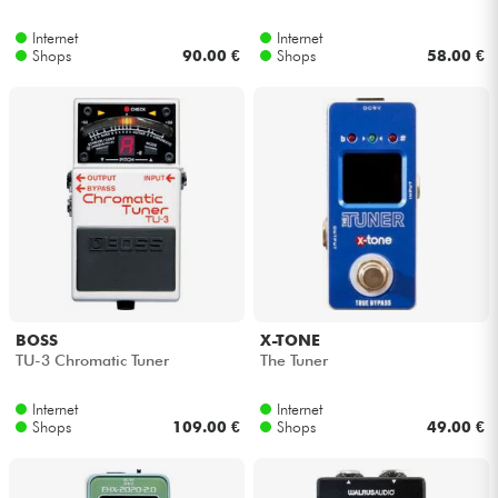
Internet
Internet
Kabel & Zubehöre
Shops
90.00 €
Shops
58.00 €
HiFi
Bundle
Sehen Sie sich unsere Marken an
BOSS
X-TONE
TU-3 Chromatic Tuner
The Tuner
Internet
Internet
Shops
109.00 €
Shops
49.00 €