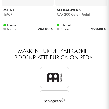
Kopfhörer
MEINL
SCHLAGWERK
TMCP
CAP 200 Cajon Pedal
Mikros
Internet
Internet
Shops
263.00 €
Shops
290.00 €
DJ
Live-Sound
MARKEN FÜR DIE KATEGORIE :
BODENPLATTE FÜR CAJON PEDAL
Licht
Drums
Blasinstrumente
Violinen & Quartett
Kinder