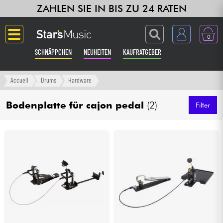
ZAHLEN SIE IN BIS ZU 24 RATEN
0
SCHNÄPPCHEN
NEUHEITEN
KAUFRATGEBER
Langue
Accueil
Drums
Hardware
Gitarre & Bass
Bodenplatte für cajon pedal
(2)
Filter
Verstärker & Effekte
Klaviere & Piano
Synths & samplers
Studio