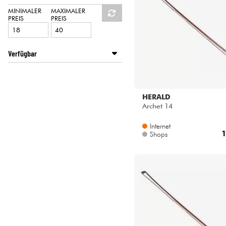
HiFi
STAGG
MINIMALER
MAXIMALER
PREIS
PREIS
Verfügbar
Disponible en ligne
Star's Music Lyon
HERALD
Archet 14
Internet
1
Shops