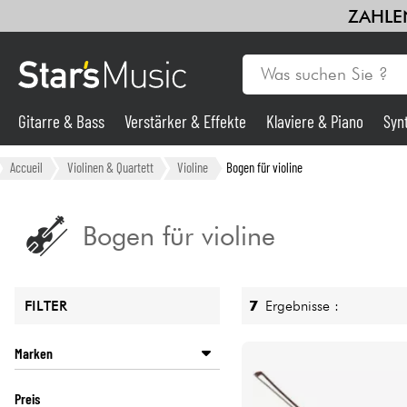
ZAHLEN
Gitarre & Bass
Verstärker & Effekte
Klaviere & Piano
Syn
Gitarre & Bass
Accueil
Violinen & Quartett
Violine
Bogen für violine
Synths & samplers
Bogen für violine
Mikros
7
Ergebnisse :
FILTER
Licht
Marken
Violinen & Quartett
GEWA
Preis
HERALD