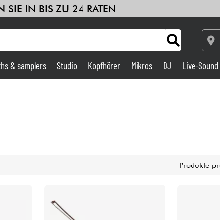
 SIE IN BIS ZU 24 RATEN
ths & samplers
Studio
Kopfhörer
Mikros
DJ
Live-Sound
Verstärker & Effekte
Studio
DJ
Produkte pr
Drums
Kinder