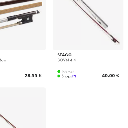
STAGG
 Bow
BOVN 4 4
Internet
28.55 €
40.00 €
Shops
[?]