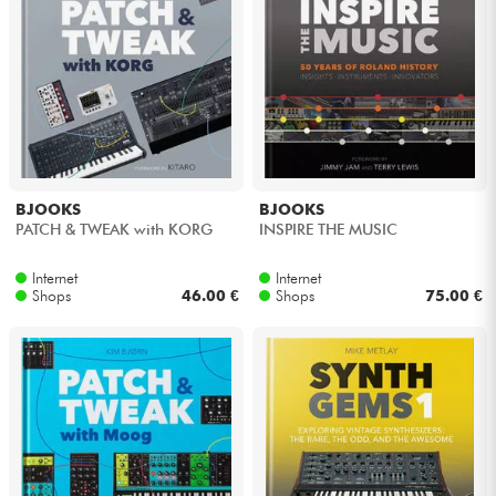
Kopfhörer
Mikros
DJ
Live-Sound
BJOOKS
BJOOKS
PATCH & TWEAK with KORG
INSPIRE THE MUSIC
Licht
Internet
Internet
Shops
46.00 €
Shops
75.00 €
Drums
Blasinstrumente
Violinen & Quartett
Kinder