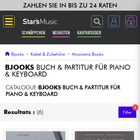
ZAHLEN SIE IN BIS ZU 24 RATEN
0
SCHNÄPPCHEN
NEUHEITEN
KAUFRATGEBER
Langue
Bjooks
•
Kabel & Zubehöre
•
Musicians Books
Gitarre & Bass
BJOOKS
BUCH & PARTITUR FÜR PIANO
& KEYBOARD
Verstärker & Effekte
CATALOGUE
BJOOKS
BUCH & PARTITUR FÜR
PIANO & KEYBOARD
Klaviere & Piano
1
Resultats :
(6)
Filter
Synths & samplers
Studio