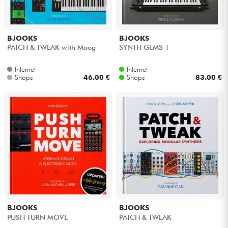
Kabel & Zubehöre
BJOOKS
BJOOKS
PATCH & TWEAK with Moog
SYNTH GEMS 1
HiFi
Internet
Internet
Shops
46.00 €
Shops
83.00 €
Bundle
Sehen Sie sich unsere Marken an
BJOOKS
BJOOKS
PUSH TURN MOVE
PATCH & TWEAK