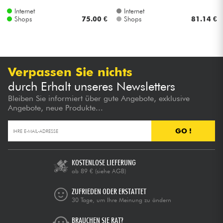
Internet
Internet
Shops
75.00 €
Shops
81.14 €
Verpassen Sie nichts
durch Erhalt unseres Newsletters
Bleiben Sie informiert über gute Angebote, exklusive
Angebote, neue Produkte...
GO !
KOSTENLOSE LIEFERUNG
ab 89 €
(siehe AGB)
ZUFRIEDEN ODER ERSTATTET
30 Tage, um Ihre Meinung zu ändern
BRAUCHEN SIE RAT?