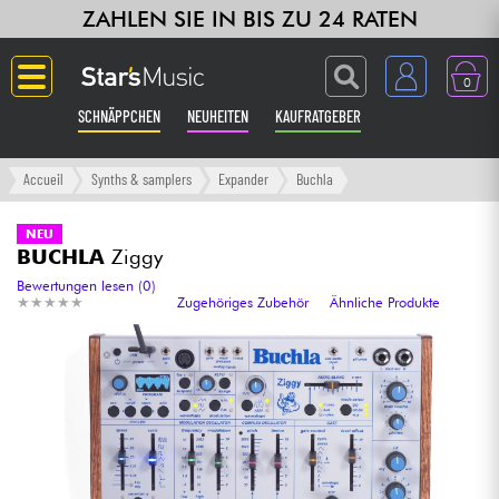
ZAHLEN SIE IN BIS ZU 24 RATEN
0
SCHNÄPPCHEN
NEUHEITEN
KAUFRATGEBER
Langue
Accueil
Synths & samplers
Expander
Buchla
Gitarre & Bass
NEU
BUCHLA
Ziggy
Verstärker & Effekte
Bewertungen lesen (0)
★
★
★
★
★
★
★
★
★
★
Zugehöriges Zubehör
Ähnliche Produkte
Klaviere & Piano
Synths & samplers
Studio