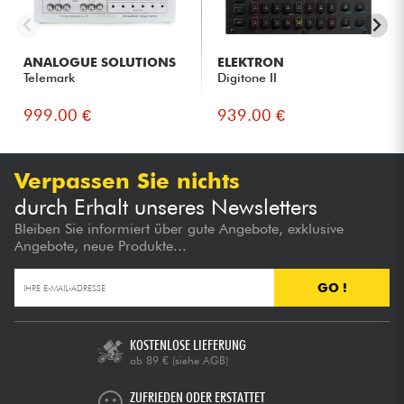
Sounddesigner, die auf einfache Weise organische,
abstrakte und unvorhersehbare Klänge erzeugen möchten.
Nutzer von modularen Synthesizern, die ein modernes
ANALOGUE SOLUTIONS
ELEKTRON
Buchla-Instrument suchen, das sich einfach über MIDI, USB
Telemark
Digitone II
oder CV integrieren lässt.
999.00 €
939.00 €
Verpassen Sie nichts
durch Erhalt unseres Newsletters
Bleiben Sie informiert über gute Angebote, exklusive
Angebote, neue Produkte...
GO !
KOSTENLOSE LIEFERUNG
ab 89 €
(siehe AGB)
ZUFRIEDEN ODER ERSTATTET