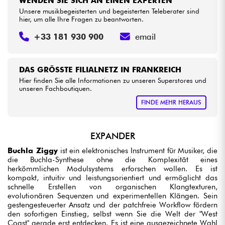
WENDEN SIE SICH AN EINEN EXPERTEN
Unsere musikbegeisterten und begeisterten Teleberater sind
hier, um alle Ihre Fragen zu beantworten.
+33 181 930 900
email
DAS GRÖSSTE FILIALNETZ IN FRANKREICH
Hier finden Sie alle Informationen zu unseren Superstores und
unseren Fachboutiquen.
FINDE MEHR HERAUS
EXPANDER
Buchla Ziggy
ist ein elektronisches Instrument für Musiker, die
die Buchla-Synthese ohne die Komplexität eines
herkömmlichen Modulsystems erforschen wollen. Es ist
kompakt, intuitiv und leistungsorientiert und ermöglicht das
schnelle Erstellen von organischen Klangtexturen,
evolutionären Sequenzen und experimentellen Klängen. Sein
gestengesteuerter Ansatz und der patchfreie Workflow fördern
den sofortigen Einstieg, selbst wenn Sie die Welt der "West
Coast" gerade erst entdecken. Es ist eine ausgezeichnete Wahl