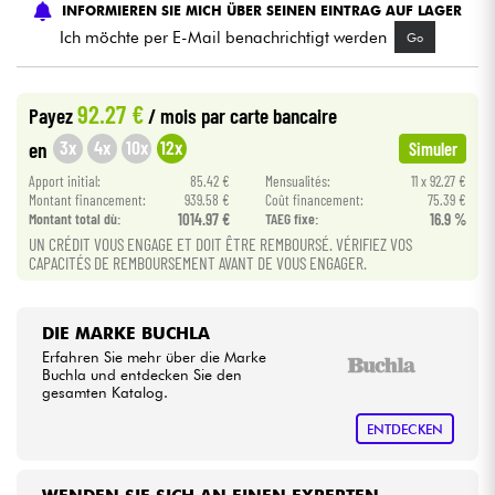
INFORMIEREN SIE MICH ÜBER SEINEN EINTRAG AUF LAGER
Ich möchte per E-Mail benachrichtigt werden
Go
Kabel & Zubehöre
92.27 €
Payez
/ mois
par carte bancaire
HiFi
3x
4x
10x
12x
en
Simuler
Bundle
Apport initial:
85.42 €
Mensualités:
11 x 92.27 €
Montant financement:
939.58 €
Coût financement:
75.39 €
Montant total dù:
1014.97 €
TAEG fixe:
16.9 %
Sehen Sie sich unsere Marken an
UN CRÉDIT VOUS ENGAGE ET DOIT ÊTRE REMBOURSÉ. VÉRIFIEZ VOS
CAPACITÉS DE REMBOURSEMENT AVANT DE VOUS ENGAGER.
DIE MARKE BUCHLA
Erfahren Sie mehr über die Marke
Buchla und entdecken Sie den
gesamten Katalog.
ENTDECKEN