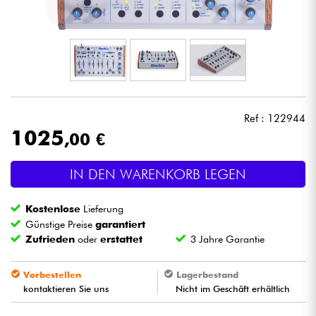
Kopfhörer
Mikros
DJ
Ref : 122944
Live-Sound
1025
,00 €
Licht
IN DEN WARENKORB LEGEN
Drums
Kostenlose
Lieferung
Günstige Preise
garantiert
Blasinstrumente
Zufrieden
oder
erstattet
3 Jahre Garantie
Vorbestellen
Lagerbestand
Violinen & Quartett
kontaktieren Sie uns
Nicht im Geschäft erhältlich
Kinder