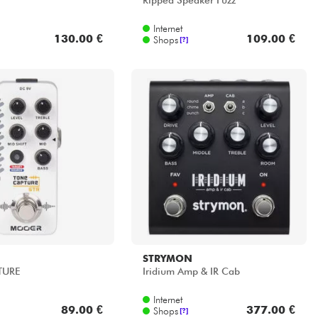
Ripped Speaker Fuzz
Internet
130.00 €
109.00 €
Shops
[?]
STRYMON
TURE
Iridium Amp & IR Cab
Internet
89.00 €
377.00 €
Shops
[?]