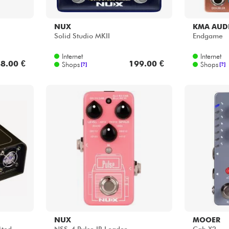
NUX
KMA AUD
Solid Studio MKII
Endgame
Internet
Internet
8.00 €
199.00 €
Shops
Shops
[?]
[?]
NUX
MOOER