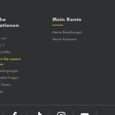
che
Mein Konto
ationen
Meine Bestellungen
e uns
Meine Adressen
r ?
chäfte
en Sie unsere
ber
bedingungen
ellte Fragen
e Daten
te