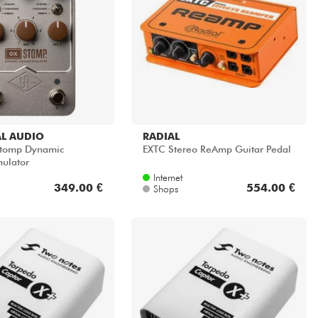
L AUDIO
RADIAL
tomp Dynamic
EXTC Stereo ReAmp Guitar Pedal
ulator
Internet
349.00 €
554.00 €
Shops