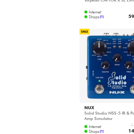
Torpedo CAPTOR X SE Lim
Internet
59
Shops
[?]
SALE
NUX
Solid Studio NSS-5 IR & 
Amp Simulator
1
Internet
14
Shops
[?]