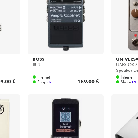
Bundle
Sehen Sie sich unsere Marken an
BOSS
UNIVERSA
IR-2
UAFX OX S
Speaker Em
Internet
Internet
9.00 €
189.00 €
Shops
Shops
[?]
[?]