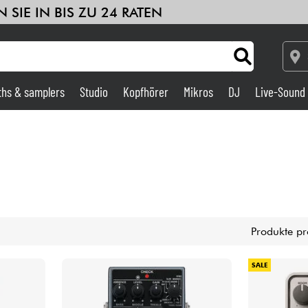
 SIE IN BIS ZU 24 RATEN
ths & samplers
Studio
Kopfhörer
Mikros
DJ
Live-Sound
Verstärker & Effekte
Studio
DJ
Produkte pr
Drums
SALE
Kinder