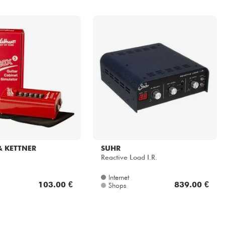
& KETTNER
SUHR
Reactive Load I.R.
Internet
103.00 €
839.00 €
Shops