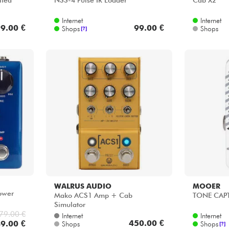
ited
NSS-4 Pulse IR Loader
Cab X2
Internet
Internet
9.00 €
99.00 €
Shops
Shops
[?]
WALRUS AUDIO
MOOER
Power
Mako ACS1 Amp + Cab
TONE CAP
Simulator
79.00 €
Internet
Internet
450.00 €
9.00 €
Shops
Shops
[?]