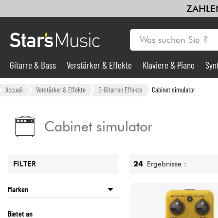
ZAHLEN
Gitarre & Bass
Verstärker & Effekte
Klaviere & Piano
Syn
Gitarre & Bass
Accueil
Verstärker & Effekte
E-Gitarren Effekte
Cabinet simulator
Synths & samplers
Cabinet simulator
Mikros
24
Ergebnisse :
FILTER
Licht
Marken
Violinen & Quartett
BOSS
Bietet an
ELECTRO HARMONIX