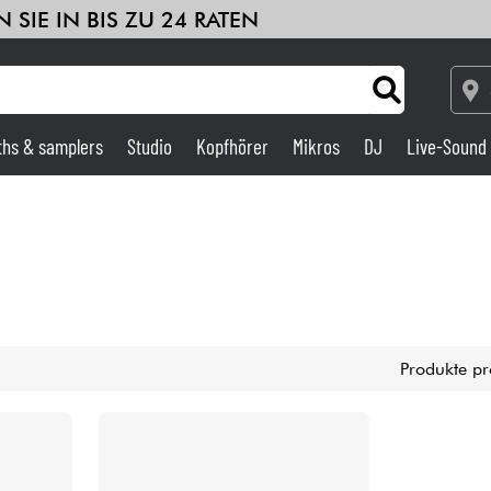
 SIE IN BIS ZU 24 RATEN
ths & samplers
Studio
Kopfhörer
Mikros
DJ
Live-Sound
Verstärker & Effekte
Studio
DJ
Produkte pr
Drums
Kinder