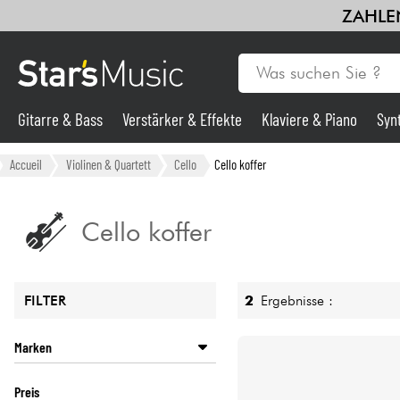
ZAHLEN
Gitarre & Bass
Verstärker & Effekte
Klaviere & Piano
Syn
Gitarre & Bass
Accueil
Violinen & Quartett
Cello
Cello koffer
Synths & samplers
Cello koffer
Mikros
2
Ergebnisse :
FILTER
Licht
Marken
Violinen & Quartett
STAGG
Preis