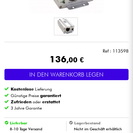
Kopfhörer
Mikros
DJ
Ref : 113598
Live-Sound
136
,00 €
Licht
IN DEN WARENKORB LEGEN
Drums
Kostenlose
Lieferung
Günstige Preise
garantiert
Blasinstrumente
Zufrieden
oder
erstattet
3 Jahre Garantie
Violinen & Quartett
Lieferbar
Lagerbestand
8-10 Tage Versand
Nicht im Geschäft erhältlich
Kinder