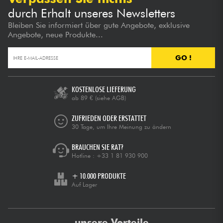
durch Erhalt unseres Newsletters
Bleiben Sie informiert über gute Angebote, exklusive
Angebote, neue Produkte...
GO !
KOSTENLOSE LIEFERUNG
ab 89 €
(siehe AGB)
ZUFRIEDEN ODER ERSTATTET
30 Tage, um Ihre Meinung zu ändern
BRAUCHEN SIE RAT?
Hotline :
+33 1 81 930 900
+ 10.000 PRODUKTE
Auf Lager
unsere Vorteile