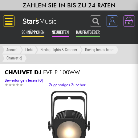
ZAHLEN SIE IN BIS ZU 24 RATEN
0
SCHNÄPPCHEN
NEUHEITEN
KAUFRATGEBER
Langue
Accueil
Licht
Moving Lights & Scanner
Moving heads beam
Chauvet dj
Gitarre & Bass
CHAUVET DJ
EVE P-100WW
Verstärker & Effekte
Bewertungen lesen (0)
★
★
★
★
★
★
★
★
★
★
Zugehöriges Zubehör
Klaviere & Piano
Synths & samplers
Studio