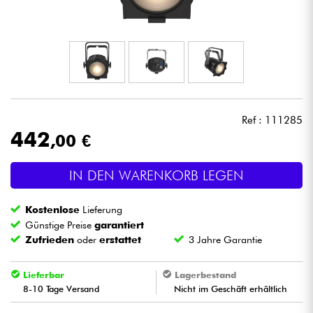
Kopfhörer
Mikros
DJ
Ref : 111285
Live-Sound
442
,00 €
Licht
IN DEN WARENKORB LEGEN
Drums
Kostenlose
Lieferung
Günstige Preise
garantiert
Blasinstrumente
Zufrieden
oder
erstattet
3 Jahre Garantie
Violinen & Quartett
Lieferbar
Lagerbestand
8-10 Tage Versand
Nicht im Geschäft erhältlich
Kinder