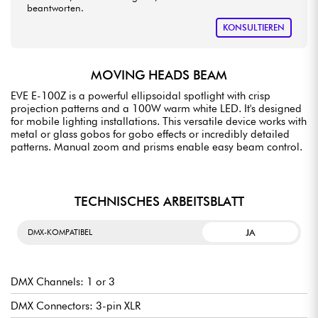
beantworten.
KONSULTIEREN
MOVING HEADS BEAM
EVE E-100Z is a powerful ellipsoidal spotlight with crisp
projection patterns and a 100W warm white LED. It's designed
for mobile lighting installations. This versatile device works with
metal or glass gobos for gobo effects or incredibly detailed
patterns. Manual zoom and prisms enable easy beam control.
TECHNISCHES ARBEITSBLATT
JA
DMX-KOMPATIBEL
DMX Channels: 1 or 3
DMX Connectors: 3-pin XLR