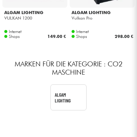
Kopfhörer
ALGAM LIGHTING
ALGAM LIGHTING
VULKAN 1200
Vulkan Pro
Mikros
Internet
Internet
Shops
149.00 €
Shops
298.00 €
DJ
Live-Sound
MARKEN FÜR DIE KATEGORIE : CO2
MASCHINE
Licht
Drums
ALGAM
LIGHTING
Blasinstrumente
Violinen & Quartett
Kinder