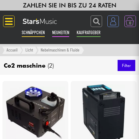
ZAHLEN SIE IN BIS ZU 24 RATEN
0
SCHNÄPPCHEN
NEUHEITEN
KAUFRATGEBER
Langue
Accueil
Licht
Nebelmaschinen & Fluide
Gitarre & Bass
Co2 maschine
(2)
Filter
Verstärker & Effekte
Klaviere & Piano
Synths & samplers
Studio