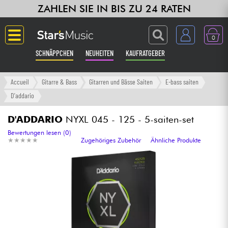
ZAHLEN SIE IN BIS ZU 24 RATEN
0
SCHNÄPPCHEN
NEUHEITEN
KAUFRATGEBER
Langue
Accueil
Gitarre & Bass
Gitarren und Bässe Saiten
E-bass saiten
D'addario
Gitarre & Bass
D'ADDARIO
NYXL 045 - 125 - 5-saiten-set
Verstärker & Effekte
Bewertungen lesen (0)
★
★
★
★
★
★
★
★
★
★
Zugehöriges Zubehör
Ähnliche Produkte
Klaviere & Piano
Synths & samplers
Studio