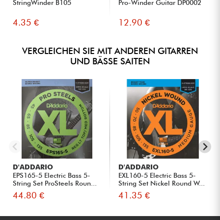
StringWinder B105
Pro-Winder Guitar DP0002
4.35 €
12.90 €
VERGLEICHEN SIE MIT ANDEREN GITARREN
UND BÄSSE SAITEN
D'ADDARIO
D'ADDARIO
EPS165-5 Electric Bass 5-
EXL160-5 Electric Bass 5-
String Set ProSteels Roun...
String Set Nickel Round W...
44.80 €
41.35 €