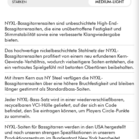
MEDIUM-LIGHT
STÄRKEN
NYXL-Bassgitarrensaiten sind unbeschichtete High-End-
Bassgitarrensaiten, die eine unübertroffene Festigkeit und
Stimmstabilität sowie eine verbesserte Klangwiedergabe
bieten.
Das hochwertige nickelbeschichtete Stahlnetz der NYXL-
Bassgitarrensaiten profitiert von einem neu erfundenen Kern-
Gewinde-Verhältnis, wodurch vielseitigere Saiten entstehen, die
ein vertrautes Spielgefühl mit betonten Obertönen beibehalten.
Mit ihrem Kern aus NY Steel verfügen die NYXL-
Bassgitarrensaiten über eine höhere Bruchfestigkeit und bleiben
länger gestimmt als Standardbass-Saiten.
Jeder NYXL-Bass-Satz wird in einer wiederverschließbaren,
recycelbaren VCI-Hülle geliefert, auf der sich ein Code
befindet, den Sie eintragen können, um Players Circle-Punkte
zu sammeln.
NYXL-Saiten für Bassgitarren werden in den USA hergestellt
und nach unseren strengen Spezifikationen in unserem
Produktionszentrum im Bundesstaat New York bearbeitet.