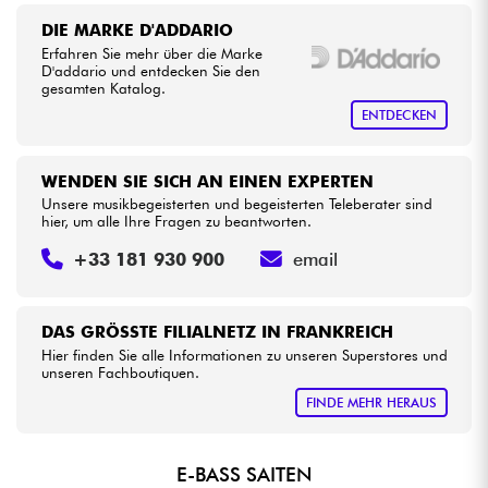
•
BASS MANIAC BY
Star
'
S
Music
DIE MARKE D'ADDARIO
Kabel & Zubehöre
Erfahren Sie mehr über die Marke
D'addario und entdecken Sie den
gesamten Katalog.
HiFi
ENTDECKEN
Bundle
WENDEN SIE SICH AN EINEN EXPERTEN
Unsere musikbegeisterten und begeisterten Teleberater sind
Sehen Sie sich unsere Marken an
hier, um alle Ihre Fragen zu beantworten.
+33 181 930 900
email
DAS GRÖSSTE FILIALNETZ IN FRANKREICH
Hier finden Sie alle Informationen zu unseren Superstores und
unseren Fachboutiquen.
FINDE MEHR HERAUS
E-BASS SAITEN