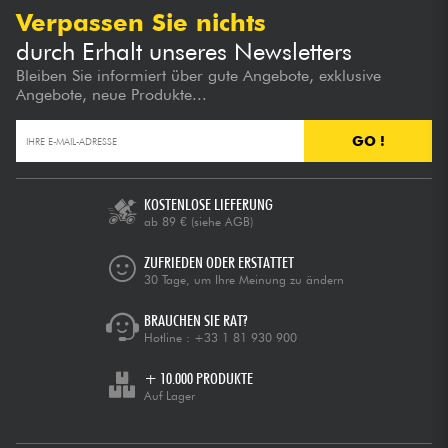
Verpassen Sie nichts
durch Erhalt unseres Newsletters
Bleiben Sie informiert über gute Angebote, exklusive
Angebote, neue Produkte...
GO !
KOSTENLOSE LIEFERUNG
ab 89 €
(siehe AGB)
ZUFRIEDEN ODER ERSTATTET
30 Tage, um Ihre Meinung zu ändern
BRAUCHEN SIE RAT?
Hotline :
+33 1 81 930 900
+ 10.000 PRODUKTE
Auf Lager