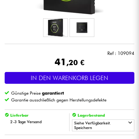
Kopfhörer
Mikros
DJ
Ref : 109094
Live-Sound
41
,20 €
Licht
IN DEN WARENKORB LEGEN
Drums
Günstige Preise
garantiert
Garantie ausschließlich gegen Herstellungsdefekte
Blasinstrumente
Lieferbar
Lagerbestand
Violinen & Quartett
2-3 Tage Versand
Siehe Verfügbarkeit.
Speichern
Kinder