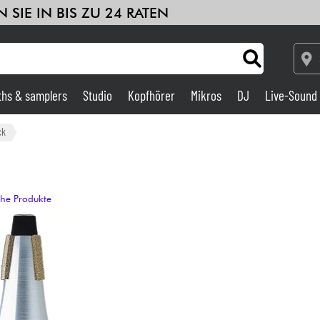
 SIE IN BIS ZU 24 RATEN
ths & samplers
Studio
Kopfhörer
Mikros
DJ
Live-Sound
Verstärker & Effekte
ck
Studio
che Produkte
DJ
Drums
Kinder