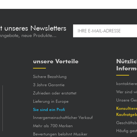
t unseres Newsletters
 Angebote, neue Produkte...
unsere Vorteile
Nützli
Inform
Sichere Bezahlung
kontaktier
3 Jahre Garantie
Wer sind wi
Zufrieden oder erstattet
Unsere Ges
Lieferung in Europe
Konsultier
Sie sind ein Profi
Kaufratge
Innergemeinschaftlicher Verkauf
Geschäfts
Mehr als 700 Marken
Häufig gest
Bewertungen belohnt Musiker