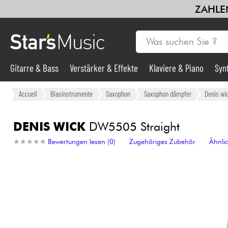
ZAHLEN
Gitarre & Bass
Verstärker & Effekte
Klaviere & Piano
Syn
Gitarre & Bass
Accueil
Blasinstrumente
Saxophon
Saxophon dämpfer
Denis wi
Synths & samplers
DENIS WICK
DW5505 Straight
★
★
★
★
★
★
★
★
★
★
Bewertungen lesen (0)
Zugehöriges Zubehör
Ähnli
Mikros
Licht
Violinen & Quartett