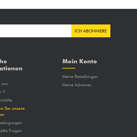
ICH ABONNIERE
che
Mein Konto
ationen
Meine Bestellungen
e uns
Meine Adressen
r ?
chäfte
en Sie unsere
ber
bedingungen
ellte Fragen