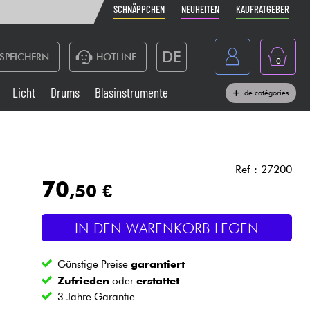
SCHNÄPPCHEN
NEUHEITEN
KAUFRATGEBER
DE
SPEICHERN
HOTLINE
0
France
Licht
Drums
Blasinstrumente
de catégories
Belgique
Klaviere & Piano
België
Kopfhörer
España
Ref : 27200
70
,50 €
Nederland
Live-Sound
English
IN DEN WARENKORB LEGEN
Blasinstrumente
Günstige Preise
garantiert
Kabel & Zubehöre
Zufrieden
oder
erstattet
3 Jahre Garantie