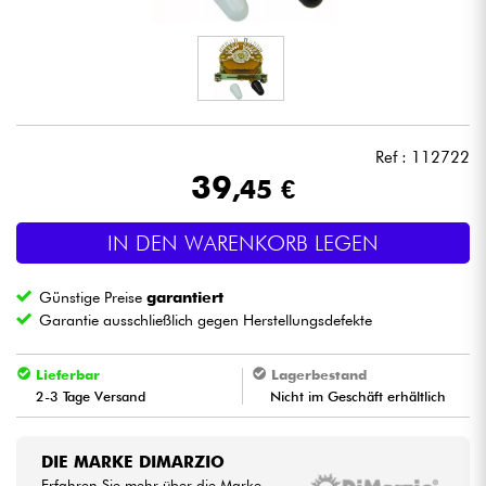
Kopfhörer
Mikros
DJ
Ref : 112722
39
,45 €
Live-Sound
IN DEN WARENKORB LEGEN
Licht
Günstige Preise
garantiert
Drums
Garantie ausschließlich gegen Herstellungsdefekte
Blasinstrumente
Lieferbar
Lagerbestand
2-3 Tage Versand
Nicht im Geschäft erhältlich
Violinen & Quartett
DIE MARKE DIMARZIO
Kinder
Erfahren Sie mehr über die Marke