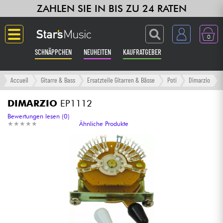
ZAHLEN SIE IN BIS ZU 24 RATEN
0
SCHNÄPPCHEN
NEUHEITEN
KAUFRATGEBER
Langue
Accueil
Gitarre & Bass
Ersatzteile Gitarren & Bässe
Poti
Dimarzio
Gitarre & Bass
DIMARZIO
EP1112
Bewertungen lesen (0)
★
★
★
★
★
★
★
★
★
★
Ähnliche Produkte
Verstärker & Effekte
Klaviere & Piano
Synths & samplers
Studio