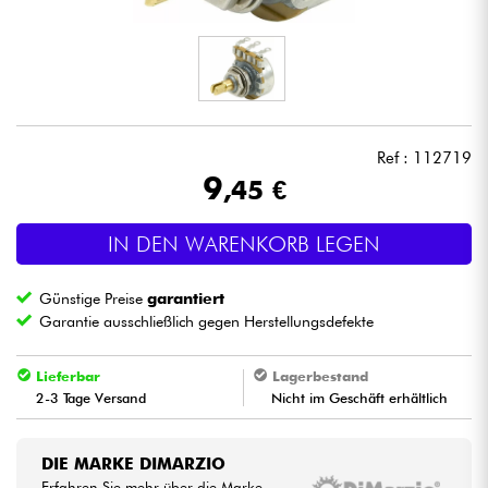
Kopfhörer
Mikros
DJ
Ref : 112719
9
,45 €
Live-Sound
IN DEN WARENKORB LEGEN
Licht
Günstige Preise
garantiert
Drums
Garantie ausschließlich gegen Herstellungsdefekte
Blasinstrumente
Lieferbar
Lagerbestand
2-3 Tage Versand
Nicht im Geschäft erhältlich
Violinen & Quartett
DIE MARKE DIMARZIO
Kinder
Erfahren Sie mehr über die Marke