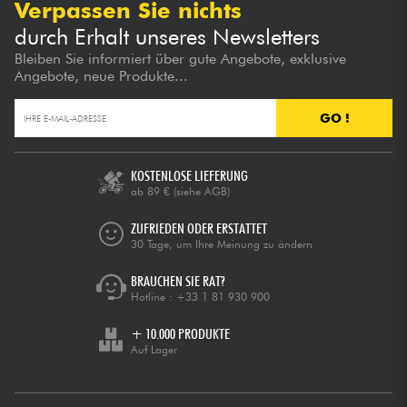
Verpassen Sie nichts
durch Erhalt unseres Newsletters
Bleiben Sie informiert über gute Angebote, exklusive
Angebote, neue Produkte...
GO !
KOSTENLOSE LIEFERUNG
ab 89 €
(siehe AGB)
ZUFRIEDEN ODER ERSTATTET
30 Tage, um Ihre Meinung zu ändern
BRAUCHEN SIE RAT?
Hotline :
+33 1 81 930 900
+ 10.000 PRODUKTE
Auf Lager