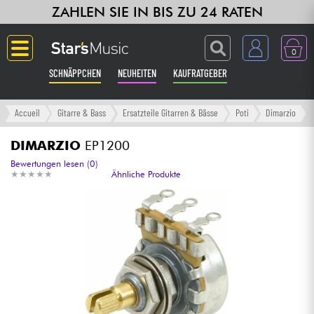
ZAHLEN SIE IN BIS ZU 24 RATEN
0
SCHNÄPPCHEN
NEUHEITEN
KAUFRATGEBER
Langue
Accueil
Gitarre & Bass
Ersatzteile Gitarren & Bässe
Poti
Dimarzio
Gitarre & Bass
DIMARZIO
EP1200
Bewertungen lesen (0)
★
★
★
★
★
★
★
★
★
★
Ähnliche Produkte
Verstärker & Effekte
Klaviere & Piano
Synths & samplers
Studio