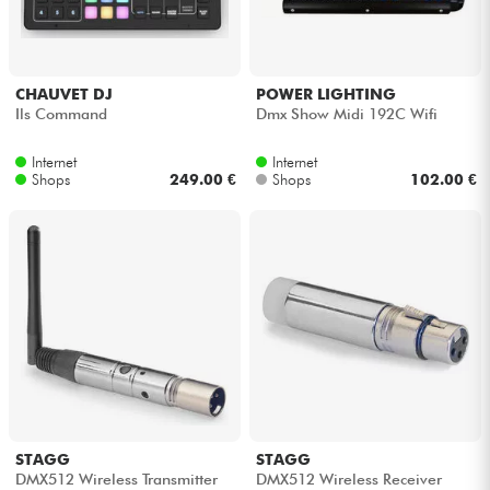
Kopfhörer
Mikros
CHAUVET DJ
POWER LIGHTING
Ils Command
Dmx Show Midi 192C Wifi
DJ
Internet
Internet
Shops
249.00 €
Shops
102.00 €
Live-Sound
Licht
Drums
Blasinstrumente
Violinen & Quartett
STAGG
STAGG
DMX512 Wireless Transmitter
DMX512 Wireless Receiver
Kinder