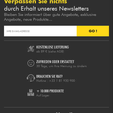
Verpassen Sie nichts
durch Erhalt unseres Newsletters
Bleiben Sie informiert über gute Angebote, exklusive
Angebote, neue Produkte...
GO !
KOSTENLOSE LIEFERUNG
ab 89 €
(siehe AGB)
ZUFRIEDEN ODER ERSTATTET
30 Tage, um Ihre Meinung zu ändern
BRAUCHEN SIE RAT?
Hotline :
+33 1 81 930 900
+ 10.000 PRODUKTE
Auf Lager