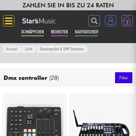
ZAHLEN SIE IN BIS ZU 24 RATEN
0
SCHNÄPPCHEN
NEUHEITEN
KAUFRATGEBER
Langue
Accueil
Licht
Steuergeräte & DMX Software
Gitarre & Bass
Dmx controller
(28)
Verstärker & Effekte
Filter
Klaviere & Piano
Synths & samplers
Studio