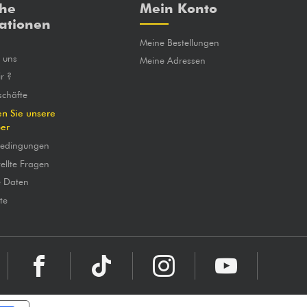
che
Mein Konto
ationen
Meine Bestellungen
e uns
Meine Adressen
r ?
chäfte
en Sie unsere
ber
bedingungen
ellte Fragen
e Daten
te