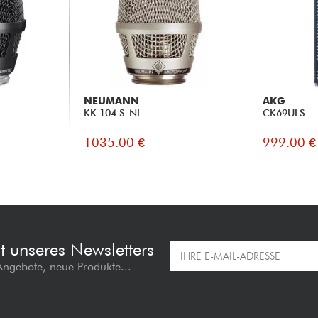
NEUMANN
AKG
KK 104 S-NI
CK69ULS
1035.00 €
999.00 €
t unseres Newsletters
 Angebote, neue Produkte...