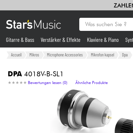
ZAHLEN
Gitarre & Bass
Verstärker & Effekte
Klaviere & Piano
Syn
Gitarre & Bass
Accueil
Mikros
Microphone Accessories
Mikrofon kapsel
Dpa
Synths & samplers
DPA
4018V-B-SL1
★
★
★
★
★
★
★
★
★
★
Bewertungen lesen (0)
Ähnliche Produkte
Mikros
Licht
Violinen & Quartett