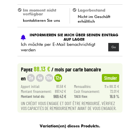
Im moment nicht
Lagerbestand
verfügbar
Nicht im Geschäft
kontaktieren Sie uns
erhältlich
INFORMIEREN SIE MICH ÜBER SEINEN EINTRAG
AUF LAGER
Ich möchte per E-Mail benachrichtigt
Go
werden
88.13 €
Payez
/ mois
par carte bancaire
3x
4x
10x
12x
en
Simuler
Apport initial:
81.58 €
Mensualités:
11 x 88.13 €
Montant financement:
897.42 €
Coût financement:
72.01 €
Montant total dù:
969.43 €
TAEG fixe:
16.9 %
UN CRÉDIT VOUS ENGAGE ET DOIT ÊTRE REMBOURSÉ. VÉRIFIEZ
VOS CAPACITÉS DE REMBOURSEMENT AVANT DE VOUS ENGAGER.
Variation(en) dieses Produkts.