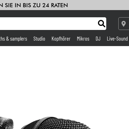
 SIE IN BIS ZU 24 RATEN
ths & samplers
Studio
Kopfhörer
Mikros
DJ
Live-Sound
Verstärker & Effekte
Studio
DJ
Drums
Kinder