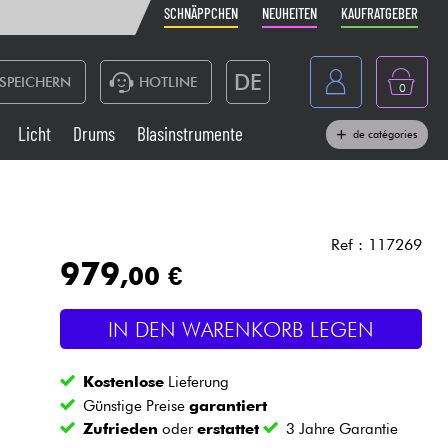
SCHNÄPPCHEN
NEUHEITEN
KAUFRATGEBER
DE
SPEICHERN
HOTLINE
0
France
Licht
Drums
Blasinstrumente
de catégories
Belgique
Klaviere & Piano
België
Kopfhörer
España
Ref : 117269
979
,00 €
Nederland
Live-Sound
English
IN DEN WARENKORB LEGEN
Blasinstrumente
Kostenlose
Lieferung
Kabel & Zubehöre
Günstige Preise
garantiert
Zufrieden
oder
erstattet
3 Jahre Garantie