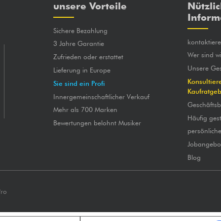
unsere Vorteile
Nützli
Inform
Sichere Bezahlung
kontaktier
3 Jahre Garantie
Wer sind wi
Zufrieden oder erstattet
Unsere Ges
Lieferung in Europe
Konsultier
Sie sind ein Profi
Kaufratge
Innergemeinschaftlicher Verkauf
Geschäfts
Mehr als 700 Marken
Häufig gest
Bewertungen belohnt Musiker
persönlich
Jobangebo
Blog
Pro