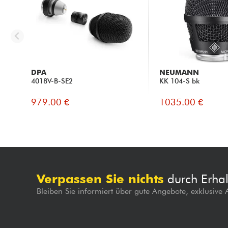
DPA
NEUMANN
4018V-B-SE2
KK 104-S bk
979.00 €
1035.00 €
Verpassen Sie nichts
durch Erhal
Bleiben Sie informiert über gute Angebote, exklusive