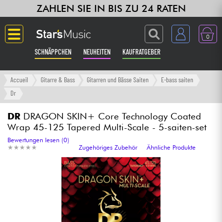
ZAHLEN SIE IN BIS ZU 24 RATEN
0
SCHNÄPPCHEN
NEUHEITEN
KAUFRATGEBER
Langue
Accueil
Gitarre & Bass
Gitarren und Bässe Saiten
E-bass saiten
Dr
Gitarre & Bass
DR
DRAGON SKIN+ Core Technology Coated
Wrap 45-125 Tapered Multi-Scale - 5-saiten-set
Verstärker & Effekte
Bewertungen lesen (0)
★
★
★
★
★
★
★
★
★
★
Zugehöriges Zubehör
Ähnliche Produkte
Klaviere & Piano
Synths & samplers
Studio