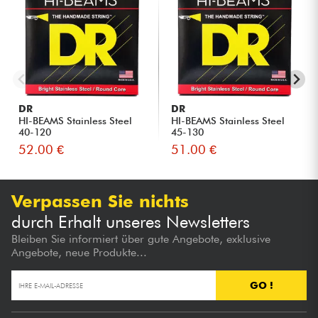
DR
DR
HI-BEAMS Stainless Steel
HI-BEAMS Stainless Steel
40-120
45-130
52.00 €
51.00 €
Verpassen Sie nichts
durch Erhalt unseres Newsletters
Bleiben Sie informiert über gute Angebote, exklusive
Angebote, neue Produkte...
GO !