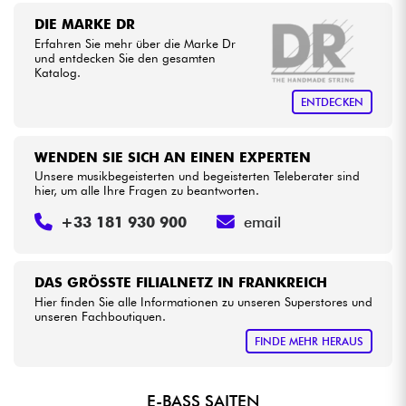
DIE MARKE DR
Erfahren Sie mehr über die Marke Dr
Kabel & Zubehöre
und entdecken Sie den gesamten
Katalog.
HiFi
ENTDECKEN
Bundle
WENDEN SIE SICH AN EINEN EXPERTEN
Unsere musikbegeisterten und begeisterten Teleberater sind
Sehen Sie sich unsere Marken an
hier, um alle Ihre Fragen zu beantworten.
+33 181 930 900
email
DAS GRÖSSTE FILIALNETZ IN FRANKREICH
Hier finden Sie alle Informationen zu unseren Superstores und
unseren Fachboutiquen.
FINDE MEHR HERAUS
E-BASS SAITEN