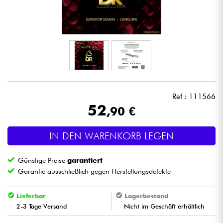
Kopfhörer
Mikros
DJ
Live-Sound
Ref : 111566
52
,90 €
Licht
IN DEN WARENKORB LEGEN
Drums
Günstige Preise
garantiert
Blasinstrumente
Garantie ausschließlich gegen Herstellungsdefekte
Violinen & Quartett
Lieferbar
Lagerbestand
2-3 Tage Versand
Nicht im Geschäft erhältlich
Kinder