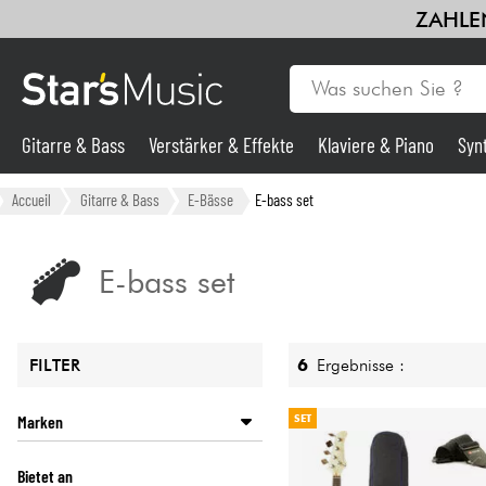
ZAHLEN
Gitarre & Bass
Verstärker & Effekte
Klaviere & Piano
Syn
Gitarre & Bass
Accueil
Gitarre & Bass
E-Bässe
E-bass set
Synths & samplers
E-bass set
Mikros
6
Ergebnisse :
FILTER
Licht
Marken
SET
Violinen & Quartett
EASTONE
Bietet an
SQUIER