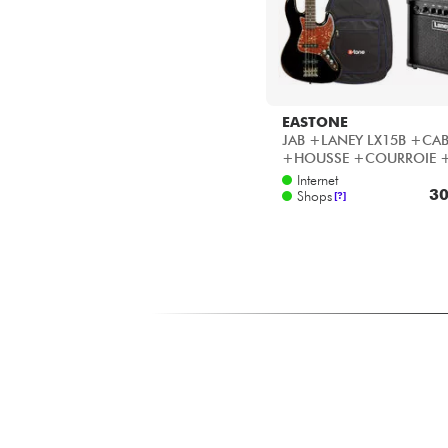
EASTONE
JAB +LANEY LX15B +CAB
+HOUSSE +COURROIE 
Housse basse éco - Black
Internet
30
Shops
[?]