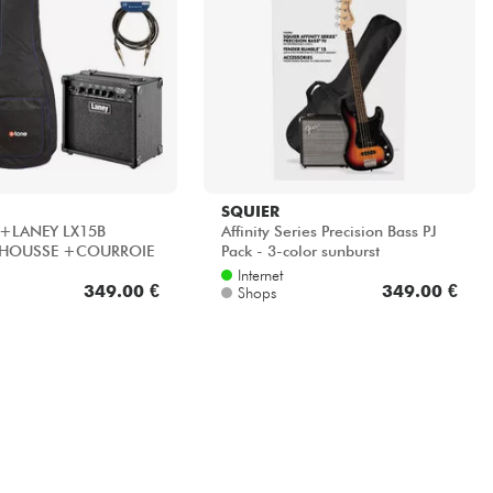
SQUIER
 +LANEY LX15B
Affinity Series Precision Bass PJ
HOUSSE +COURROIE
Pack - 3-color sunburst
asse éco - Blue
Internet
349.00 €
349.00 €
Shops