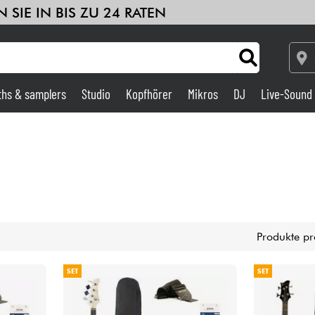
 SIE IN BIS ZU 24 RATEN
ths & samplers
Studio
Kopfhörer
Mikros
DJ
Live-Sound
Verstärker & Effekte
Studio
DJ
Produkte pr
Drums
SET
SET
Kinder