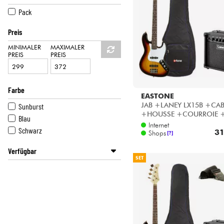
HiFi
Pack
Preis
MINIMALER
MAXIMALER
PREIS
PREIS
Farbe
EASTONE
JAB +LANEY LX15B +CAB
Sunburst
+HOUSSE +COURROIE 
Blau
Housse basse éco - 3 tone
Internet
Schwarz
31
sunburst
Shops
[?]
Verfügbar
SET
Disponible en ligne
Star's Music Bruge
Star's Music Lyon