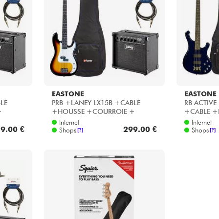
Bundle
Sehen Sie sich unsere Marken an
EASTONE
EASTONE
LE
PRB +LANEY LX15B +CABLE
RB ACTIVE
+
+HOUSSE +COURROIE +
+CABLE +
Housse basse éco - 3 tone
+ Housse b
Internet
Internet
9.00 €
299.00 €
sunburst
Shops
Shops
[?]
[?]