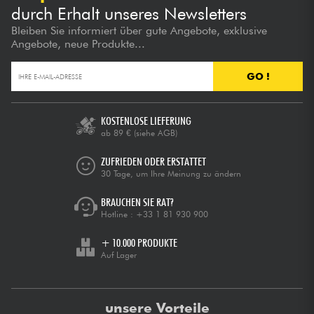
durch Erhalt unseres Newsletters
Bleiben Sie informiert über gute Angebote, exklusive
Angebote, neue Produkte...
GO !
KOSTENLOSE LIEFERUNG
ab 89 €
(siehe AGB)
ZUFRIEDEN ODER ERSTATTET
30 Tage, um Ihre Meinung zu ändern
BRAUCHEN SIE RAT?
Hotline :
+33 1 81 930 900
+ 10.000 PRODUKTE
Auf Lager
unsere Vorteile