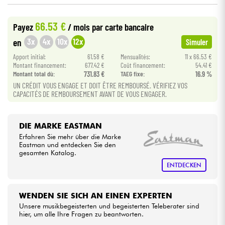
•
Star
'
S
Music
LYON
66.53 €
Kabel & Zubehöre
Payez
/ mois
par carte bancaire
3x
4x
10x
12x
en
Simuler
HiFi
Apport initial:
61.58 €
Mensualités:
11 x 66.53 €
Montant financement:
677.42 €
Coût financement:
54.41 €
Montant total dù:
731.83 €
TAEG fixe:
16.9 %
Bundle
UN CRÉDIT VOUS ENGAGE ET DOIT ÊTRE REMBOURSÉ. VÉRIFIEZ VOS
CAPACITÉS DE REMBOURSEMENT AVANT DE VOUS ENGAGER.
Sehen Sie sich unsere Marken an
DIE MARKE EASTMAN
Erfahren Sie mehr über die Marke
Eastman und entdecken Sie den
gesamten Katalog.
ENTDECKEN
WENDEN SIE SICH AN EINEN EXPERTEN
Unsere musikbegeisterten und begeisterten Teleberater sind
hier, um alle Ihre Fragen zu beantworten.