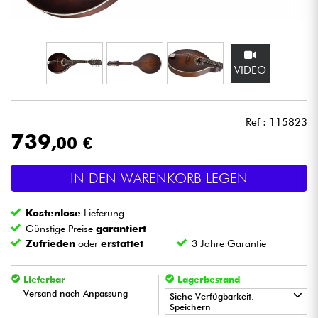
Kopfhörer
Mikros
VIDEO
DJ
Ref : 115823
Live-Sound
739
,00 €
Licht
IN DEN WARENKORB LEGEN
Drums
Kostenlose
Lieferung
Günstige Preise
garantiert
Blasinstrumente
Zufrieden
oder
erstattet
3 Jahre Garantie
Violinen & Quartett
Lieferbar
Lagerbestand
Versand nach Anpassung
Siehe Verfügbarkeit.
Speichern
Kinder