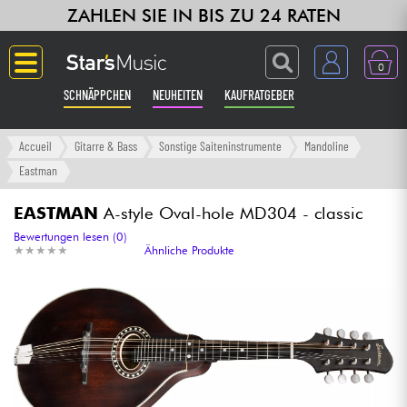
ZAHLEN SIE IN BIS ZU 24 RATEN
0
SCHNÄPPCHEN
NEUHEITEN
KAUFRATGEBER
Langue
Accueil
Gitarre & Bass
Sonstige Saiteninstrumente
Mandoline
Eastman
Gitarre & Bass
EASTMAN
A-style Oval-hole MD304 - classic
Verstärker & Effekte
Bewertungen lesen (0)
★
★
★
★
★
★
★
★
★
★
Ähnliche Produkte
Klaviere & Piano
Synths & samplers
Studio