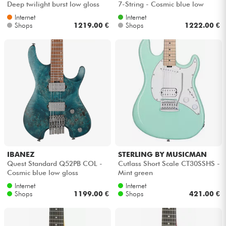
Deep twilight burst low gloss
7-String - Cosmic blue low
gloss
Internet
Internet
Kabel & Zubehöre
Shops
1219.00 €
Shops
1222.00 €
HiFi
Bundle
Sehen Sie sich unsere Marken an
IBANEZ
STERLING BY MUSICMAN
Quest Standard Q52PB COL -
Cutlass Short Scale CT30SSHS -
Cosmic blue low gloss
Mint green
Internet
Internet
Shops
1199.00 €
Shops
421.00 €