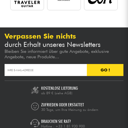
Verpassen Sie nichts
durch Erhalt unseres Newsletters
Bleiben Sie informiert über gute Angebote, exklusive
Angebote, neue Produkte...
GO !
KOSTENLOSE LIEFERUNG
ab 89 €
(siehe AGB)
ZUFRIEDEN ODER ERSTATTET
30 Tage, um Ihre Meinung zu ändern
BRAUCHEN SIE RAT?
Hotline :
+33 1 81 930 900