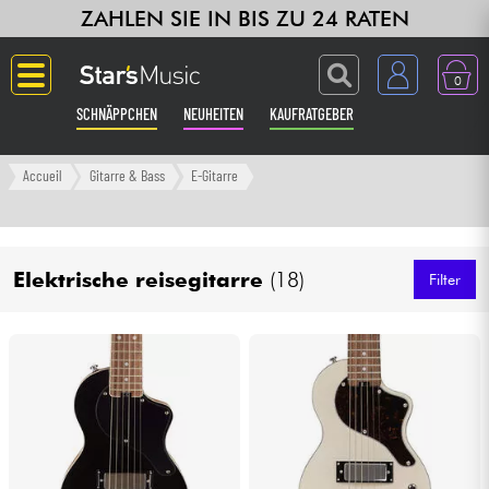
ZAHLEN SIE IN BIS ZU 24 RATEN
0
SCHNÄPPCHEN
NEUHEITEN
KAUFRATGEBER
Langue
Accueil
Gitarre & Bass
E-Gitarre
Gitarre & Bass
Elektrische reisegitarre
(18)
Verstärker & Effekte
Filter
Klaviere & Piano
Synths & samplers
Studio