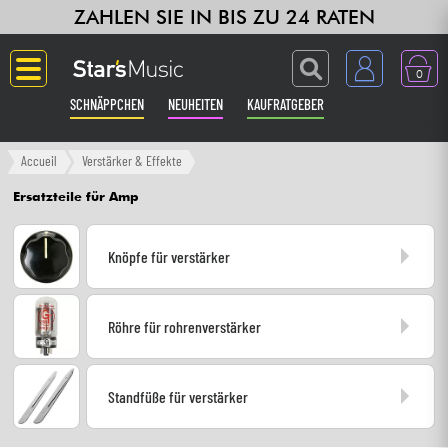
ZAHLEN SIE IN BIS ZU 24 RATEN
0
SCHNÄPPCHEN
NEUHEITEN
KAUFRATGEBER
Langue
Accueil
Verstärker & Effekte
Ersatzteile für Amp
Gitarre & Bass
Knöpfe für verstärker
Verstärker & Effekte
Klaviere & Piano
Röhre für rohrenverstärker
Synths & samplers
Standfüße für verstärker
Studio