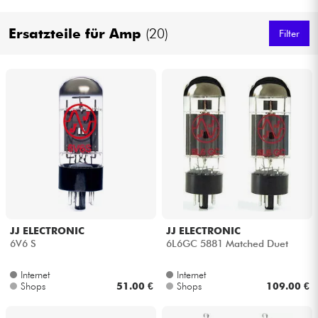
Kopfhörer
Ersatzteile für Amp
(20)
Filter
Mikros
DJ
Live-Sound
Licht
Drums
JJ ELECTRONIC
JJ ELECTRONIC
Blasinstrumente
6V6 S
6L6GC 5881 Matched Duet
Internet
Internet
Violinen & Quartett
Shops
51.00 €
Shops
109.00 €
Kinder