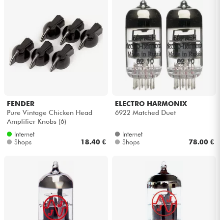
Kabel & Zubehöre
HiFi
Bundle
Sehen Sie sich unsere Marken an
FENDER
ELECTRO HARMONIX
Pure Vintage Chicken Head
6922 Matched Duet
Amplifier Knobs (6)
Internet
Internet
Shops
18.40 €
Shops
78.00 €