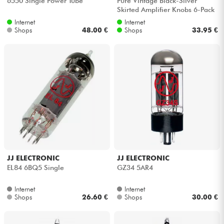
6550 Single Power Tube
Pure Vintage Black-Silver
Skirted Amplifier Knobs 6-Pack
Internet
Internet
Shops
48.00 €
Shops
33.95 €
JJ ELECTRONIC
JJ ELECTRONIC
EL84 6BQ5 Single
GZ34 5AR4
Internet
Internet
Shops
26.60 €
Shops
30.00 €