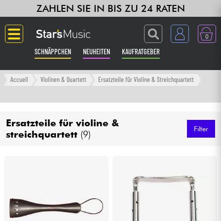
ZAHLEN SIE IN BIS ZU 24 RATEN
0
SCHNÄPPCHEN
NEUHEITEN
KAUFRATGEBER
Langue
Accueil
Violinen & Quartett
Ersatzteile für Violine & Streichquartett
Gitarre & Bass
Ersatzteile für violine &
Verstärker & Effekte
Filter
streichquartett
(9)
Klaviere & Piano
Synths & samplers
Studio