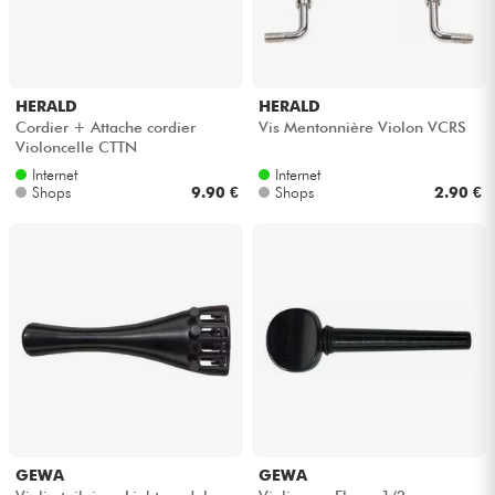
Kopfhörer
Mikros
HERALD
HERALD
Cordier + Attache cordier
Vis Mentonnière Violon VCRS
DJ
Violoncelle CTTN
Internet
Internet
Shops
9.90 €
Shops
2.90 €
Live-Sound
Licht
Drums
Blasinstrumente
Violinen & Quartett
GEWA
GEWA
Kinder