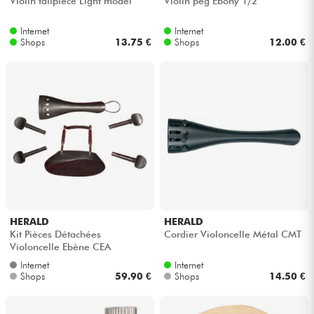
Violin tailpiece Light model
Violin peg Ebony 1/2
Internet
Internet
Kabel & Zubehöre
Shops
13.75 €
Shops
12.00 €
HiFi
Bundle
Sehen Sie sich unsere Marken an
HERALD
HERALD
Kit Pièces Détachées
Cordier Violoncelle Métal CMT
Violoncelle Ebène CEA
Internet
Internet
Shops
59.90 €
Shops
14.50 €