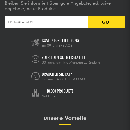
Bleiben Sie informiert über gute Angebote, exklusive
Angebote, neue Produkte...
GO !
KOSTENLOSE LIEFERUNG
ab 89 €
(siehe AGB)
ZUFRIEDEN ODER ERSTATTET
30 Tage, um Ihre Meinung zu ändern
BRAUCHEN SIE RAT?
Hotline :
+33 1 81 930 900
+ 10.000 PRODUKTE
Auf Lager
unsere Vorteile