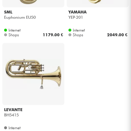
Kopfhörer
SML
YAMAHA
Euphonium EU50
YEP-201
Mikros
Internet
Internet
Shops
1179.00 €
Shops
2049.00 €
DJ
Live-Sound
Licht
Drums
Blasinstrumente
LEVANTE
Violinen & Quartett
BH5415
Internet
Kinder