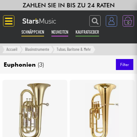
ZAHLEN SIE IN BIS ZU 24 RATEN
0
SCHNÄPPCHEN
NEUHEITEN
KAUFRATGEBER
Langue
Accueil
Blasinstrumente
Tubas, Baritone & Mehr
Gitarre & Bass
Euphonien
(3)
Filter
Verstärker & Effekte
Klaviere & Piano
Synths & samplers
Studio