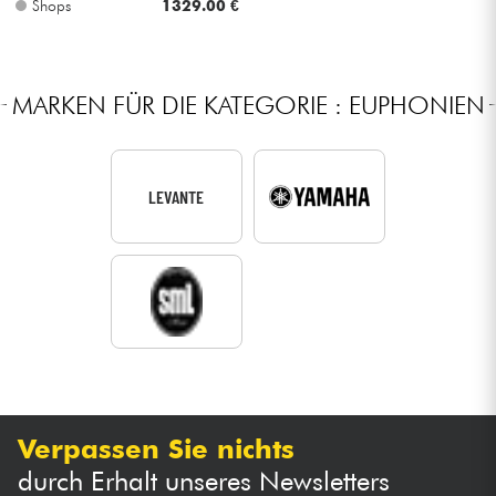
Shops
1329.00 €
Kabel & Zubehöre
MARKEN FÜR DIE KATEGORIE : EUPHONIEN
HiFi
Bundle
LEVANTE
Sehen Sie sich unsere Marken an
Verpassen Sie nichts
durch Erhalt unseres Newsletters