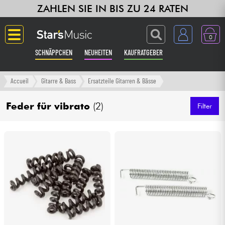
ZAHLEN SIE IN BIS ZU 24 RATEN
0
SCHNÄPPCHEN
NEUHEITEN
KAUFRATGEBER
Langue
Accueil
Gitarre & Bass
Ersatzteile Gitarren & Bässe
Gitarre & Bass
Feder für vibrato
(2)
Filter
Verstärker & Effekte
Klaviere & Piano
Synths & samplers
Studio