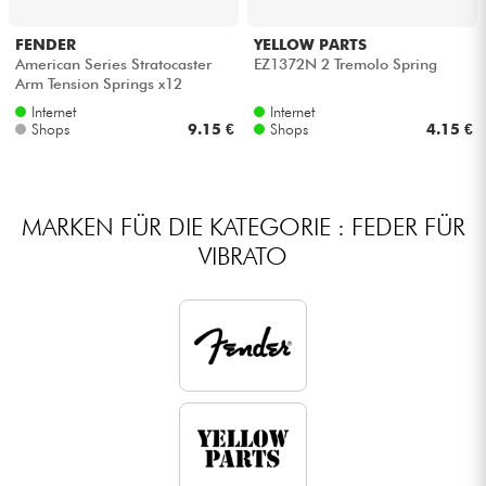
Kopfhörer
FENDER
YELLOW PARTS
American Series Stratocaster
EZ1372N 2 Tremolo Spring
Mikros
Arm Tension Springs x12
Internet
Internet
Shops
9.15 €
Shops
4.15 €
DJ
Live-Sound
MARKEN FÜR DIE KATEGORIE : FEDER FÜR
VIBRATO
Licht
Drums
Blasinstrumente
Violinen & Quartett
Kinder