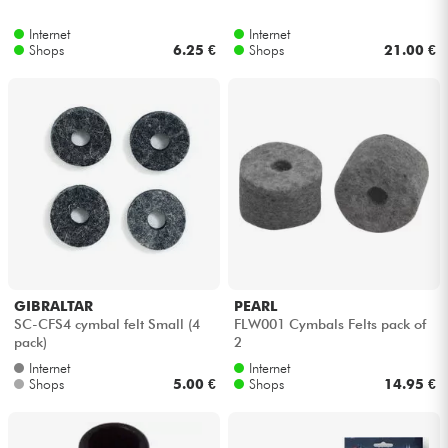
Internet
Internet
Kabel & Zubehöre
Shops
6.25 €
Shops
21.00 €
HiFi
Bundle
Sehen Sie sich unsere Marken an
GIBRALTAR
PEARL
SC-CFS4 cymbal felt Small (4
FLW001 Cymbals Felts pack of
pack)
2
Internet
Internet
Shops
5.00 €
Shops
14.95 €