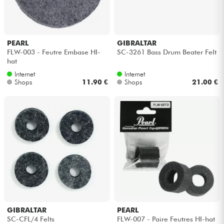
Kopfhörer
Mikros
PEARL
GIBRALTAR
FLW-003 - Feutre Embase HI-
SC-3261 Bass Drum Beater Felt
hat
DJ
Internet
Internet
Shops
11.90 €
Shops
21.00 €
Live-Sound
Licht
Drums
Blasinstrumente
Violinen & Quartett
GIBRALTAR
PEARL
SC-CFL/4 Felts
FLW-007 - Paire Feutres HI-hat
Kinder