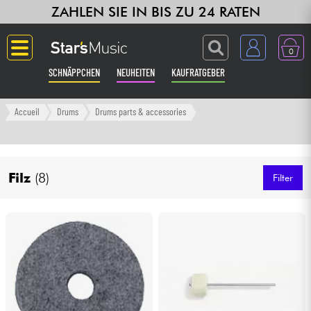
ZAHLEN SIE IN BIS ZU 24 RATEN
0
SCHNÄPPCHEN
NEUHEITEN
KAUFRATGEBER
Langue
Accueil
Drums
Drums parts & accessories
Gitarre & Bass
Filz
(8)
Verstärker & Effekte
Filter
Klaviere & Piano
Synths & samplers
Studio