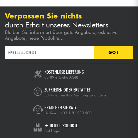
Verpassen Sie nichts
durch Erhalt unseres Newsletters
Bleiben Sie informiert über gute Angebote, exklusive
Angebote, neue Produkte...
GO !
KOSTENLOSE LIEFERUNG
ab 89 €
(siehe AGB)
ZUFRIEDEN ODER ERSTATTET
30 Tage, um Ihre Meinung zu ändern
BRAUCHEN SIE RAT?
Hotline :
+33 1 81 930 900
+ 10.000 PRODUKTE
Auf Lager