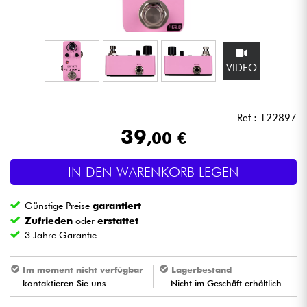
Kopfhörer
Mikros
VIDEO
DJ
Ref : 122897
Live-Sound
39
,00 €
Licht
IN DEN WARENKORB LEGEN
Drums
Günstige Preise
garantiert
Zufrieden
oder
erstattet
Blasinstrumente
3 Jahre Garantie
Violinen & Quartett
Im moment nicht verfügbar
Lagerbestand
kontaktieren Sie uns
Nicht im Geschäft erhältlich
Kinder