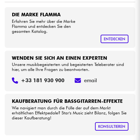
DIE MARKE FLAMMA
Kabel & Zubehöre
Erfahren Sie mehr über die Marke
Flamma und entdecken Sie den
gesamten Katalog.
HiFi
ENTDECKEN
Bundle
WENDEN SIE SICH AN EINEN EXPERTEN
Sehen Sie sich unsere Marken an
Unsere musikbegeisterten und begeisterten Teleberater sind
hier, um alle Ihre Fragen zu beantworten.
+33 181 930 900
email
KAUFBERATUNG FÜR BASSGITARREN-EFFEKTE
Wie navigiert man durch die Fülle der auf dem Markt
erhältlichen Effektpedale? Star's Music zieht Bilanz, folgen Sie
dieser Kaufberatung!
KONSULTIEREN