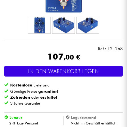
Kopfhörer
Mikros
DJ
Ref : 121268
Live-Sound
107
,00 €
Licht
IN DEN WARENKORB LEGEN
Drums
Kostenlose
Lieferung
Günstige Preise
garantiert
Blasinstrumente
Zufrieden
oder
erstattet
3 Jahre Garantie
Violinen & Quartett
Letzter
Lagerbestand
2-3 Tage Versand
Nicht im Geschäft erhältlich
Kinder