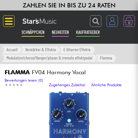
ZAHLEN SIE IN BIS ZU 24 RATEN
0
SCHNÄPPCHEN
NEUHEITEN
KAUFRATGEBER
Langue
Accueil
Verstärker & Effekte
E-Gitarren Effekte
Modulation/chorus/flanger/phaser & tremolo effektpedal
Flamma
Gitarre & Bass
FLAMMA
FV04 Harmony Vocal
Verstärker & Effekte
Bewertungen lesen (0)
★
★
★
★
★
★
★
★
★
★
Zugehöriges Zubehör
Ähnliche Produkte
Klaviere & Piano
Synths & samplers
Studio