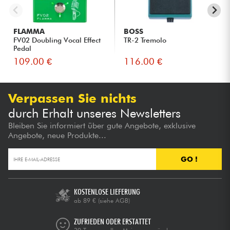
FLAMMA
BOSS
FV02 Doubling Vocal Effect
TR-2 Tremolo
Pedal
109.00 €
116.00 €
Verpassen Sie nichts
durch Erhalt unseres Newsletters
Bleiben Sie informiert über gute Angebote, exklusive
Angebote, neue Produkte...
GO !
KOSTENLOSE LIEFERUNG
ab 89 €
(siehe AGB)
ZUFRIEDEN ODER ERSTATTET