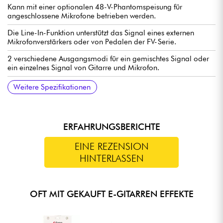
Kann mit einer optionalen 48-V-Phantomspeisung für
angeschlossene Mikrofone betrieben werden.
Die Line-In-Funktion unterstützt das Signal eines externen
Mikrofonverstärkers oder von Pedalen der FV-Serie.
2 verschiedene Ausgangsmodi für ein gemischtes Signal oder
ein einzelnes Signal von Gitarre und Mikrofon.
Guitar Input 1/4'' Mono-Audiobuchse (Impedanzwert: 1M
Guitar Ouput 1/4'' mono audio jack (impedance value: 100
MIC XLR balanced input jack (impedance value: 2.14k ohms)
XLR Output XLR balanced output jack (impedance value: 300
Inklusive Netzteil (9V DC)
Stromaufnahme 1.5 A
86.6 x 125 x 60 mm
0.371 kg
Handbuch auf Englisch: https://tinyurl.com/55wm72hu
Weitere Spezifikationen
Ohm)
ohms)
ohms)
ERFAHRUNGSBERICHTE
EINE REZENSION
HINTERLASSEN
OFT MIT GEKAUFT E-GITARREN EFFEKTE