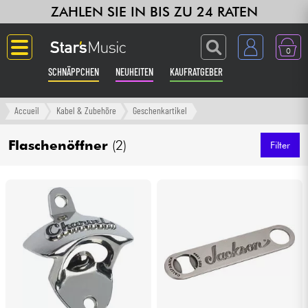
ZAHLEN SIE IN BIS ZU 24 RATEN
0
SCHNÄPPCHEN
NEUHEITEN
KAUFRATGEBER
Langue
Accueil
Kabel & Zubehöre
Geschenkartikel
Gitarre & Bass
Flaschenöffner
(2)
Filter
Verstärker & Effekte
Klaviere & Piano
Synths & samplers
Studio