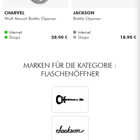
Kopfhörer
CHARVEL
JACKSON
Wall Mount Bottle Opener
Bottle Opener
Mikros
Internet
Internet
Shops
28.90 €
Shops
18.90 €
DJ
Live-Sound
MARKEN FÜR DIE KATEGORIE :
FLASCHENÖFFNER
Licht
Drums
Blasinstrumente
Violinen & Quartett
Kinder