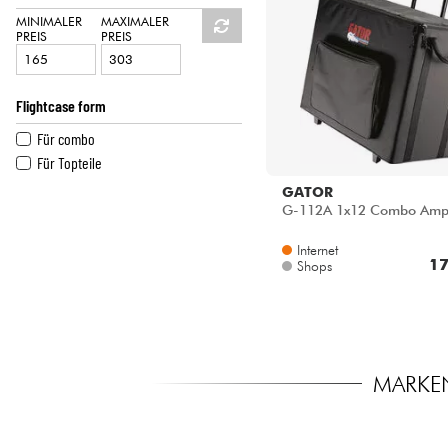
HiFi
MINIMALER
MAXIMALER
PREIS
PREIS
Flightcase form
Für combo
Für Topteile
GATOR
G-112A 1x12 Combo Amp
Internet
17
Shops
MARKEN