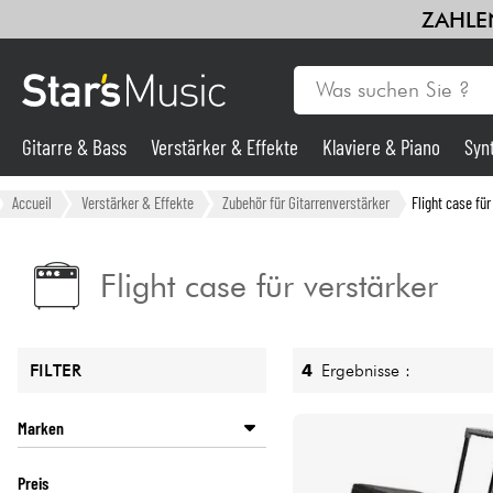
ZAHLEN
Gitarre & Bass
Verstärker & Effekte
Klaviere & Piano
Syn
Gitarre & Bass
Accueil
Verstärker & Effekte
Zubehör für Gitarrenverstärker
Flight case für
Synths & samplers
Flight case für verstärker
Mikros
4
Ergebnisse :
FILTER
Licht
Marken
Violinen & Quartett
GATOR
Preis