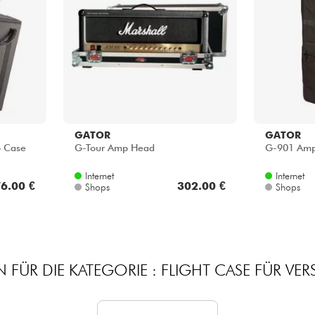
Bundle
Sehen Sie sich unsere Marken an
GATOR
GATOR
 Case
G-Tour Amp Head
G-901 Amp
Internet
Internet
6.00 €
302.00 €
Shops
Shops
 FÜR DIE KATEGORIE : FLIGHT CASE FÜR VER