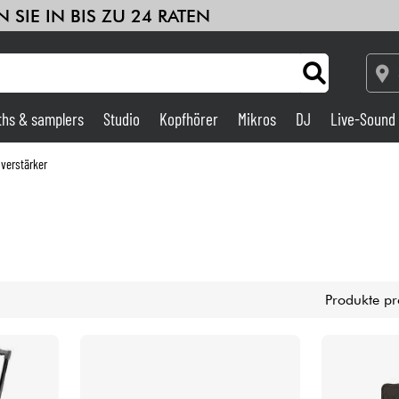
 SIE IN BIS ZU 24 RATEN
ths & samplers
Studio
Kopfhörer
Mikros
DJ
Live-Sound
Verstärker & Effekte
 verstärker
Studio
DJ
Produkte pr
Drums
Kinder