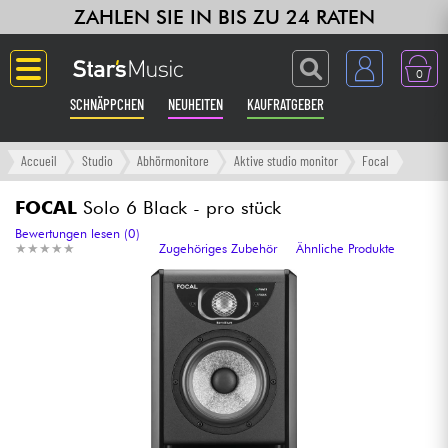
ZAHLEN SIE IN BIS ZU 24 RATEN
0
SCHNÄPPCHEN
NEUHEITEN
KAUFRATGEBER
Langue
Accueil
Studio
Abhörmonitore
Aktive studio monitor
Focal
Gitarre & Bass
FOCAL
Solo 6 Black - pro stück
Bewertungen lesen (0)
★
★
★
★
★
★
★
★
★
★
Zugehöriges Zubehör
Ähnliche Produkte
Verstärker & Effekte
Klaviere & Piano
Synths & samplers
Studio