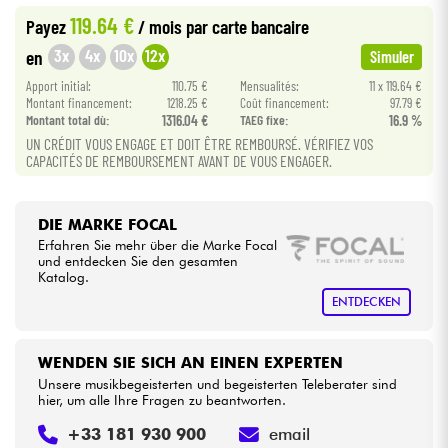
119.64 €
Payez
/ mois
par carte bancaire
Kabel & Zubehöre
3x
4x
10x
12x
en
Simuler
Apport initial:
110.75 €
Mensualités:
11 x 119.64 €
HiFi
Montant financement:
1218.25 €
Coût financement:
97.79 €
Montant total dù:
1316.04 €
TAEG fixe:
16.9 %
UN CRÉDIT VOUS ENGAGE ET DOIT ÊTRE REMBOURSÉ. VÉRIFIEZ VOS
Bundle
CAPACITÉS DE REMBOURSEMENT AVANT DE VOUS ENGAGER.
Sehen Sie sich unsere Marken an
DIE MARKE FOCAL
Erfahren Sie mehr über die Marke Focal
und entdecken Sie den gesamten
Katalog.
ENTDECKEN
WENDEN SIE SICH AN EINEN EXPERTEN
Unsere musikbegeisterten und begeisterten Teleberater sind
hier, um alle Ihre Fragen zu beantworten.
+33 181 930 900
email