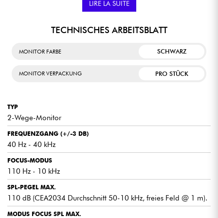
LIRE LA SUITE
FOCUS-MODUS
TECHNISCHES ARBEITSBLATT
Wechseln Sie ganz einfach zwischen einem herkömmlichen 2-Wege-
Monitor und dem Full-Range-Modus, bei dem nur der Woofer aktiv
SCHWARZ
MONITOR FARBE
ist, für ein optimiertes Hörerlebnis.
PRO STÜCK
MONITOR VERPACKUNG
EINE OPTIMIERTE LAMINARE SCHALLÖFFNUNG
Entwickelt, um Lüftungsgeräusche zu minimieren und Verzerrungen zu
vermeiden, wodurch eine saubere und natürliche Klangwiedergabe
TYP
gewährleistet wird.
2-Wege-Monitor
FREQUENZGANG (+/-3 DB)
ERWEITERTE INSTALLATION UND EINSTELLUNGEN
40 Hz - 40 kHz
Profitieren Sie von Einsätzen für die Wandmontage und
Feineinstellungen einschließlich Hochpass, LF-Shelving, HF-Shelving
FOCUS-MODUS
und LMF bei 160 Hz.
110 Hz - 10 kHz
SPL-PEGEL MAX.
ABSCHALTBARER AUTOMATISCHER STANDBY-MODUS.
110 dB (CEA2034 Durchschnitt 50-10 kHz, freies Feld @ 1 m).
Verwalten Sie die Stromversorgung Ihres Lautsprechers mit einem
MODUS FOCUS SPL MAX.
abschaltbaren automatischen Standby-Modus, um die