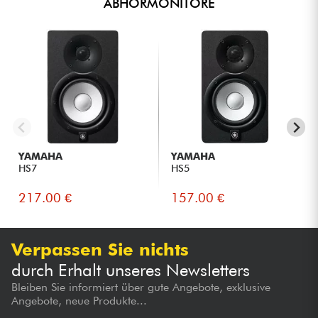
ABHÖRMONITORE
YAMAHA
YAMAHA
HS7
HS5
217.00 €
157.00 €
Verpassen Sie nichts
durch Erhalt unseres Newsletters
Bleiben Sie informiert über gute Angebote, exklusive
Angebote, neue Produkte...