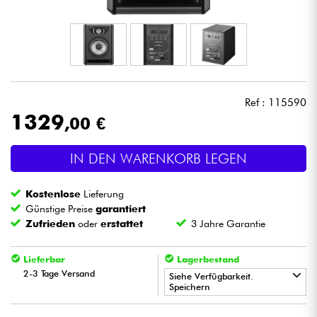
Kopfhörer
Mikros
DJ
Ref : 115590
1329
,00 €
Live-Sound
IN DEN WARENKORB LEGEN
Licht
Kostenlose
Lieferung
Drums
Günstige Preise
garantiert
Zufrieden
oder
erstattet
3 Jahre Garantie
Blasinstrumente
Lieferbar
Lagerbestand
2-3 Tage Versand
Violinen & Quartett
Siehe Verfügbarkeit.
Speichern
•
Kinder
Star
'
S
Music
PARIS