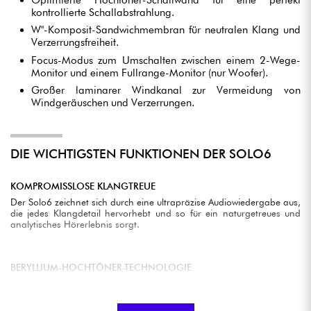
kontrollierte Schallabstrahlung.
W"-Komposit-Sandwichmembran für neutralen Klang und
Verzerrungsfreiheit.
Focus-Modus zum Umschalten zwischen einem 2-Wege-
Monitor und einem Fullrange-Monitor (nur Woofer).
Großer laminarer Windkanal zur Vermeidung von
Windgeräuschen und Verzerrungen.
DIE WICHTIGSTEN FUNKTIONEN DER SOLO6
KOMPROMISSLOSE KLANGTREUE
Der Solo6 zeichnet sich durch eine ultrapräzise Audiowiedergabe aus,
die jedes Klangdetail hervorhebt und so für ein naturgetreues und
analytisches Hörerlebnis sorgt.
BERYLLIUM-HOCHTÖNER-TECHNOLOGIE
Sein invertierter Beryllium-Kalotten-Hochtöner reduziert die
Richtwirkung und sorgt für eine hervorragende Dynamik mit
beispielhafter Linearität.