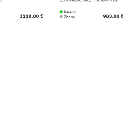
0
2 x RP-4000 MK2 + RMX-44 BT
Internet
3220.00 €
983.00 €
Shops