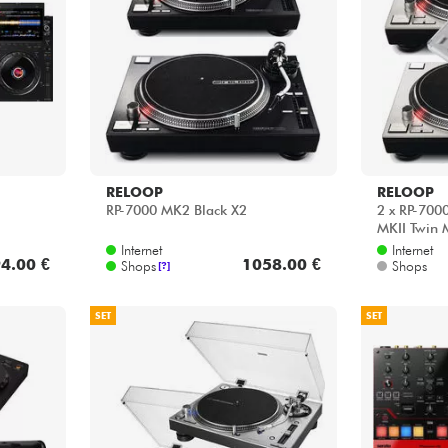
Bundle
Sehen Sie sich unsere Marken an
RELOOP
RELOOP
RP-7000 MK2 Black X2
2 x RP-700
MKII Twin 
Internet
Internet
4.00 €
1058.00 €
Shops
Shops
[?]
SET
SET