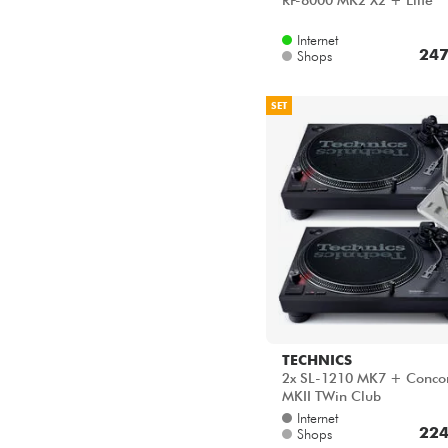
RP-8000 MK2 X2 + Elite
Internet
247
Shops
SET
TECHNICS
2x SL-1210 MK7 + Conco
MKII TWin Club
Internet
224
Shops