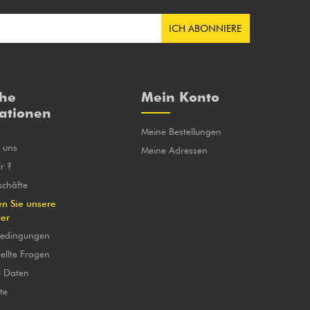
ICH ABONNIERE
che
Mein Konto
ationen
Meine Bestellungen
e uns
Meine Adressen
r ?
chäfte
en Sie unsere
ber
bedingungen
ellte Fragen
e Daten
te