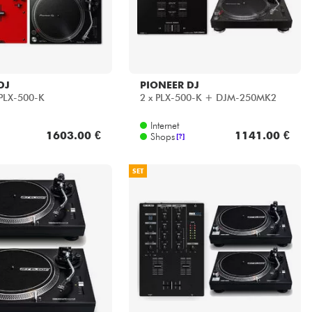
DJ
PIONEER DJ
PLX-500-K
2 x PLX-500-K + DJM-250MK2
Internet
1603.00 €
1141.00 €
Shops
[?]
SET