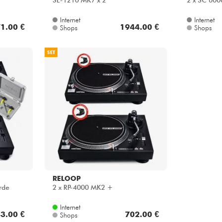
SL-1210 MK7 x 2
2 x SC 600
Internet
Internet
1.00 €
1944.00 €
Shops
Shops
SET
RELOOP
rde
2 x RP-4000 MK2 +
Internet
3.00 €
702.00 €
Shops