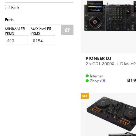
HiFi
PIONEER DJ
Pack
RELOOP
Preis
TECHNICS
MINIMALER
MAXIMALER
PREIS
PREIS
PIONEER DJ
2 x CDJ-3000X + DJM-A9
Internet
819
Shops
[?]
SET