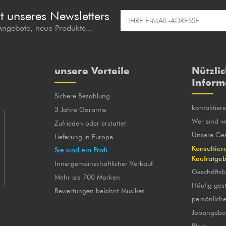
t unseres Newsletters
 Angebote, neue Produkte...
unsere Vorteile
Nützli
Inform
Sichere Bezahlung
kontaktier
3 Jahre Garantie
Wer sind wi
Zufrieden oder erstattet
Unsere Ges
Lieferung in Europe
Konsultier
Sie sind ein Profi
Kaufratge
Innergemeinschaftlicher Verkauf
Geschäfts
Mehr als 700 Marken
Häufig gest
Bewertungen belohnt Musiker
persönlich
Jobangebo
Blog