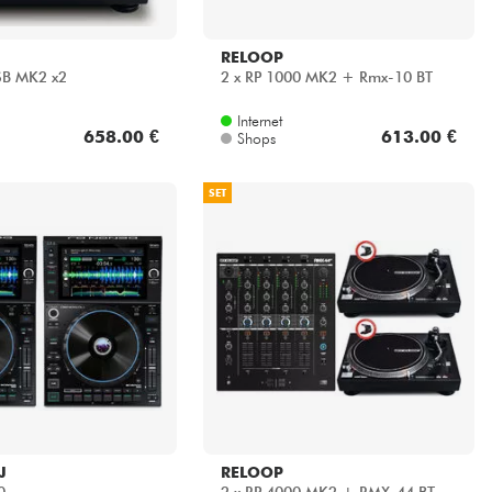
RELOOP
SB MK2 x2
2 x RP 1000 MK2 + Rmx-10 BT
Internet
658.00 €
613.00 €
Shops
SET
J
RELOOP