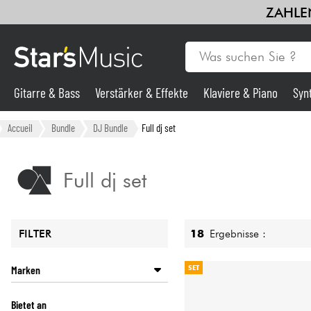
ZAHLEN
Gitarre & Bass
Verstärker & Effekte
Klaviere & Piano
Syn
Gitarre & Bass
Accueil
Bundle
DJ Bundle
Full dj set
Synths & samplers
Full dj set
Mikros
18
Ergebnisse :
FILTER
Licht
Marken
SET
Violinen & Quartett
AUDIO TECHNICA
Bietet an
DENON DJ