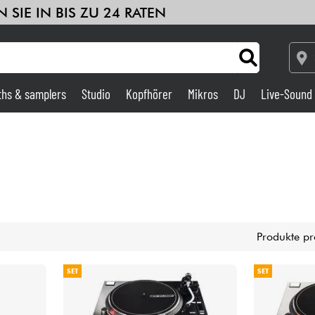
 SIE IN BIS ZU 24 RATEN
ths & samplers
Studio
Kopfhörer
Mikros
DJ
Live-Sound
Verstärker & Effekte
Studio
DJ
Produkte pr
Drums
SET
SET
Kinder