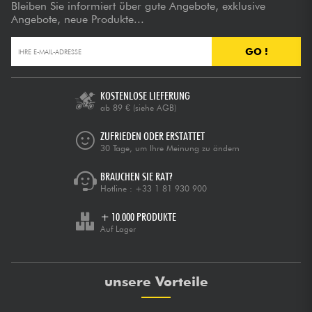
Bleiben Sie informiert über gute Angebote, exklusive
Angebote, neue Produkte...
GO !
KOSTENLOSE LIEFERUNG
ab 89 €
(siehe AGB)
ZUFRIEDEN ODER ERSTATTET
30 Tage, um Ihre Meinung zu ändern
BRAUCHEN SIE RAT?
Hotline :
+33 1 81 930 900
+ 10.000 PRODUKTE
Auf Lager
unsere Vorteile