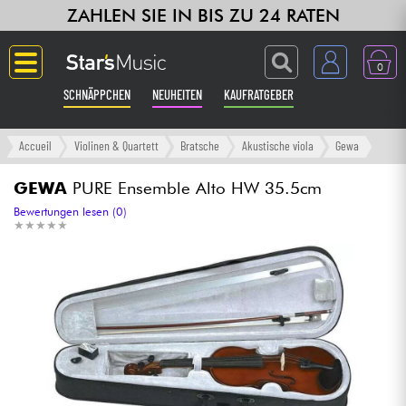
ZAHLEN SIE IN BIS ZU 24 RATEN
0
SCHNÄPPCHEN
NEUHEITEN
KAUFRATGEBER
Langue
Accueil
Violinen & Quartett
Bratsche
Akustische viola
Gewa
Gitarre & Bass
GEWA
PURE Ensemble Alto HW 35.5cm
Bewertungen lesen (0)
★
★
★
★
★
★
★
★
★
★
Verstärker & Effekte
Klaviere & Piano
Synths & samplers
Studio