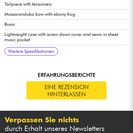
Tailpiece with tensioners
Massaranduba bow with ebony frog
Rosin
Lightweight case with screw-down cover and sewn-in sheet
music pocket
Transport belt
Accessories included
Prepared for the game
Weitere Spezifikationen
ERFAHRUNGSBERICHTE
EINE REZENSION
HINTERLASSEN
Verpassen Sie nichts
durch Erhalt unseres Newsletters