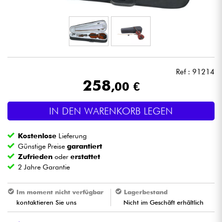
Kopfhörer
Mikros
DJ
Ref : 91214
258
,00 €
Live-Sound
IN DEN WARENKORB LEGEN
Licht
Kostenlose
Lieferung
Drums
Günstige Preise
garantiert
Zufrieden
oder
erstattet
2 Jahre Garantie
Blasinstrumente
Im moment nicht verfügbar
Lagerbestand
Violinen & Quartett
kontaktieren Sie uns
Nicht im Geschäft erhältlich
Kinder