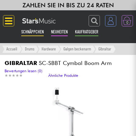
ZAHLEN SIE IN BIS ZU 24 RATEN
0
SCHNÄPPCHEN
NEUHEITEN
KAUFRATGEBER
Langue
Accueil
Drums
Hardware
Galgen beckenarm
Gibraltar
Gitarre & Bass
GIBRALTAR
SC-SBBT Cymbal Boom Arm
Bewertungen lesen (0)
★
★
★
★
★
★
★
★
★
★
Ähnliche Produkte
Verstärker & Effekte
Klaviere & Piano
Synths & samplers
Studio