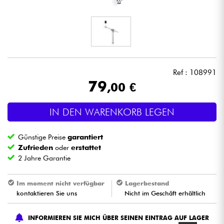
Kopfhörer
Mikros
DJ
Ref : 108991
79
,00 €
Live-Sound
IN DEN WARENKORB LEGEN
Licht
Günstige Preise
garantiert
Drums
Zufrieden
oder
erstattet
2 Jahre Garantie
Blasinstrumente
Im moment nicht verfügbar
Lagerbestand
kontaktieren Sie uns
Nicht im Geschäft erhältlich
Violinen & Quartett
INFORMIEREN SIE MICH ÜBER SEINEN EINTRAG AUF LAGER
Kinder