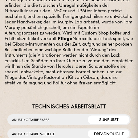
erfinden, die die typischen Unregelmäßigkeiten der
Nitrocellulose aus den 1950er und 1960er Jahren perfekt
nachahmt, und um spezielle Fertigungstechniken zu entwickeln.
Jeder Handwerker, der im Murphy Lab arbeitet, wurde von Tom
Murphy persönlich geschult, um ein Experte im
Alterungsprozess zu werden. Wird mit Custom Shop koffer und
Echtheitszertifikat verkauft.
Pflege
Nitrocellulose-Lack spielt, wie
bei Gibson-Instrumenten aus der Zeit, aufgrund seiner porösen
Beschaffenheit eine wichtige Rolle bei der "Atmung" des
Instruments (die Vibrationen werden nicht durch den Lack
erstickt). Um Schäden an Ihrer Gitarre zu vermeiden, empfehlen
wir Ihnen die Stände von Hercules, deren Schaumstoffe eine
speziell entwickelte, nicht-abrasive Formel haben, und zur
Pflege das Vintage Restoration Kit von Gibson, das eine
effektive Reinigung und Politur ohne Risiken ermöglicht.
TECHNISCHES ARBEITSBLATT
SUNBURST
AKUSTIKGITARRE FARBE
DREADNOUGHT
AKUSTIKGITARRE MODELLE