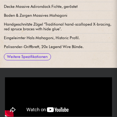
Decke Massive Adirondack Fichte, geröstet
Boden & Zargen Massives Mahagoni
Handgeschnitzte Zügel "Traditional hand-scalloped X-bracing,
red spruce braces with hide glue".
Eingeleimter Hals Mahagoni, Historic Profil.
Palisander-Griffbrett, 20x Legend Wire Bünde.
Mensur 24.75"
Radius 12"
Halsbreite 1. Bund 43.81 mm / 1.724 in
Breite Hals letzter Bund 5.70cm / 2.245"
Steg aus Palisanderholz
Gibson stimmmechaniken Strap open back, cream button
Knochensattel
Nitrocellulose lackiert
Verkauft mit Gibson Custom Shop koffer
Weitere Spezifikationen