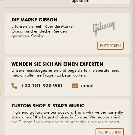
Speichern
•
Star
'
S
Music
LYON
Kabel & Zubehöre
DIE MARKE GIBSON
Erfahren Sie mehr über die Marke
HiFi
Gibson und entdecken Sie den
gesamten Katalog.
ENTDECKEN
Bundle
Sehen Sie sich unsere Marken an
WENDEN SIE SICH AN EINEN EXPERTEN
Unsere musikbegeisterten und begeisterten Teleberater sind
hier, um alle Ihre Fragen zu beantworten.
+33 181 930 900
email
CUSTOM SHOP & STAR'S MUSIC
High-end guitars are our passion. That's why we permanently
stock one of the largest choices in Europe. We regularly visit
the Custom Shop workshops of prestigious brands to select
the most beautiful pieces of wood available, from which we
create our own models. Do you dream of an extraordinary
MEHR SEHEN