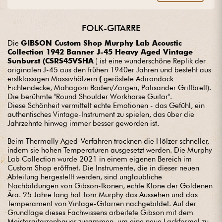
guitar? Entrust us with your project with complete peace of
mind.
FOLK-GITARRE
Die
GIBSON Custom Shop Murphy Lab Acoustic
Collection 1942 Banner J-45 Heavy Aged Vintage
Sunburst (CSRS45VSHA
) ist eine wunderschöne Replik der
originalen J-45 aus den frühen 1940er Jahren und besteht aus
erstklassigen Massivhölzern
(
geröstete Adirondack
Fichtendecke, Mahagoni Boden/Zargen, Palisander Griffbrett).
Die berühmte "Round Shoulder Workhorse Guitar".
Diese Schönheit vermittelt echte Emotionen - das Gefühl, ein
authentisches Vintage-Instrument zu spielen, das über die
Jahrzehnte hinweg immer besser geworden ist.
Beim Thermally Aged-Verfahren trocknen die Hölzer schneller,
indem sie hohen Temperaturen ausgesetzt werden. Die Murphy
Lab Collection wurde 2021 in einem eigenen Bereich im
Custom Shop eröffnet. Die Instrumente, die in dieser neuen
Abteilung hergestellt werden, sind unglaubliche
Nachbildungen von Gibson-Ikonen, echte Klone der Goldenen
Ära. 25 Jahre lang hat Tom Murphy das Aussehen und das
Temperament von Vintage-Gitarren nachgebildet. Auf der
Grundlage dieses Fachwissens arbeitete Gibson mit dem
Meistergitarrenbauer zusammen, um eine neue Lackformel zu