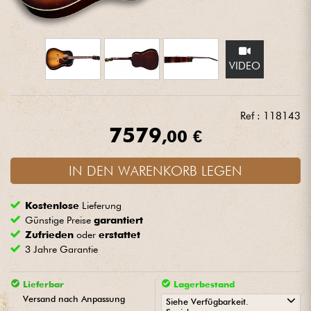
Kopfhörer
Mikros
VIDEO
DJ
Ref : 118143
Live-Sound
7579
,00 €
Licht
IN DEN WARENKORB LEGEN
Drums
Kostenlose
Lieferung
Günstige Preise
garantiert
Blasinstrumente
Zufrieden
oder
erstattet
3 Jahre Garantie
Violinen & Quartett
Lieferbar
Lagerbestand
Versand nach Anpassung
Siehe Verfügbarkeit.
Kinder