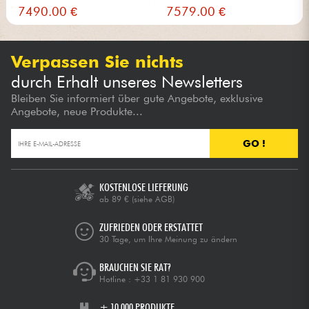
Ligh...
Murph...
7490.00 €
7579.00 €
Verpassen Sie nichts
durch Erhalt unseres Newsletters
Bleiben Sie informiert über gute Angebote, exklusive
Angebote, neue Produkte...
GO !
KOSTENLOSE LIEFERUNG
ab 89 €
(siehe AGB)
ZUFRIEDEN ODER ERSTATTET
30 Tage, um Ihre Meinung zu ändern
BRAUCHEN SIE RAT?
Hotline :
+33 1 81 930 900
+ 10.000 PRODUKTE