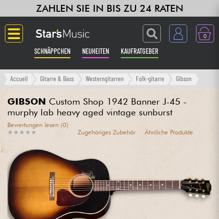
ZAHLEN SIE IN BIS ZU 24 RATEN
0
SCHNÄPPCHEN
NEUHEITEN
KAUFRATGEBER
Langue
Accueil
Gitarre & Bass
Westerngitarren
Folk-gitarre
Gibson
Gitarre & Bass
GIBSON
Custom Shop 1942 Banner J-45 -
murphy lab heavy aged vintage sunburst
Verstärker & Effekte
Bewertungen lesen (0)
★
★
★
★
★
★
★
★
★
★
Zugehöriges Zubehör
Ähnliche Produkte
Klaviere & Piano
Synths & samplers
Studio