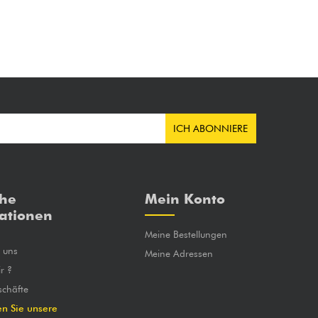
ICH ABONNIERE
che
Mein Konto
ationen
Meine Bestellungen
e uns
Meine Adressen
r ?
chäfte
en Sie unsere