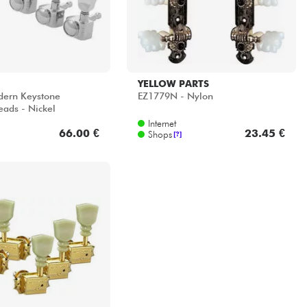
YELLOW PARTS
dern Keystone
EZ1779N - Nylon
ads - Nickel
Internet
66.00 €
23.45 €
Shops
[?]