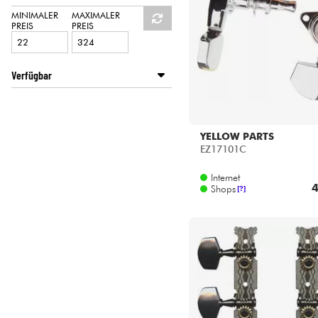
HiFi
TRONICALTUNE
MINIMALER
MAXIMALER
PREIS
PREIS
YELLOW PARTS
Verfügbar
Disponible en ligne
Star's Music Bordeaux
Star's Music Bruge
YELLOW PARTS
Star's Music Bruxelles
EZ17101C
Star's Music Lille
Internet
Star's Music Lyon
4
Shops
[?]