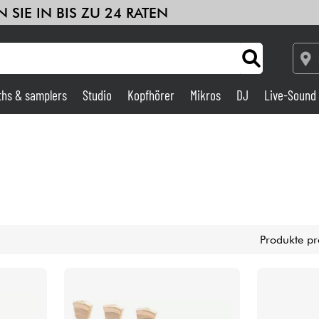
 SIE IN BIS ZU 24 RATEN
ths & samplers
Studio
Kopfhörer
Mikros
DJ
Live-Sound
Verstärker & Effekte
Studio
DJ
Produkte pr
Drums
Kinder