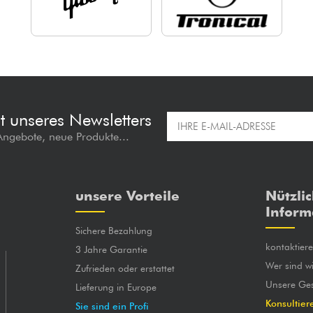
t unseres Newsletters
 Angebote, neue Produkte...
unsere Vorteile
Nützli
Inform
Sichere Bezahlung
kontaktier
3 Jahre Garantie
Wer sind wi
Zufrieden oder erstattet
Unsere Ges
Lieferung in Europe
Konsultier
Sie sind ein Profi