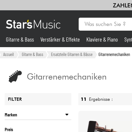
ZAHLEN
Gitarre & Bass
Verstärker & Effekte
Klaviere & Piano
Syn
Gitarre & Bass
Accueil
Gitarre & Bass
Ersatzteile Gitarren & Bässe
Gitarrenemechaniken
Synths & samplers
Gitarrenemechaniken
Mikros
11
Ergebnisse :
FILTER
Licht
Marken
Violinen & Quartett
GIBSON
Preis
SCHALLER