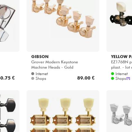
Bundle
Sehen Sie sich unsere Marken an
GIBSON
YELLOW P
Grover Modern Keystone
EZ1768N pl
Machine Heads - Gold
plast. - lot
Internet
Internet
0.75 €
89.00 €
Shops
Shops
[?]