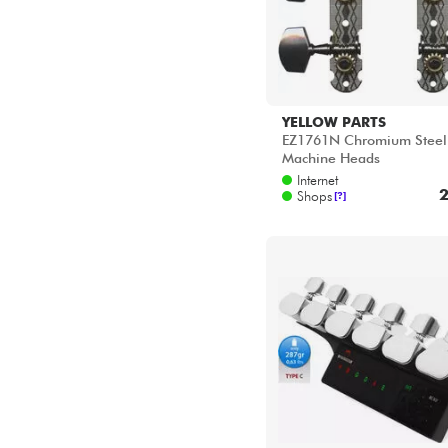
YELLOW PARTS
EZ1761N Chromium Steel
Machine Heads
Internet
2
Shops
[?]