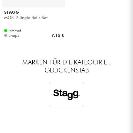
Kopfhörer
STAGG
MOB-9 Jingle Bells Set
Mikros
Internet
Shops
7.15 €
DJ
Live-Sound
MARKEN FÜR DIE KATEGORIE :
GLOCKENSTAB
Licht
Drums
Blasinstrumente
Violinen & Quartett
Kinder