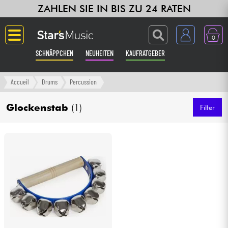
ZAHLEN SIE IN BIS ZU 24 RATEN
0
SCHNÄPPCHEN
NEUHEITEN
KAUFRATGEBER
Langue
Accueil
Drums
Percussion
Gitarre & Bass
Glockenstab
(1)
Filter
Verstärker & Effekte
Klaviere & Piano
Synths & samplers
Studio