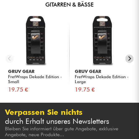
GITARREN & BÄSSE
GRUV GEAR
GRUV GEAR
FretWraps Dekade Edition -
FretWraps Dekade Edition -
Small
Large
19.75 €
19.75 €
Verpassen Sie nichts
durch Erhalt unseres Newsletters
Bleiben Sie informiert über gute Angebote, exklusive
Angebote, neue Produkte...