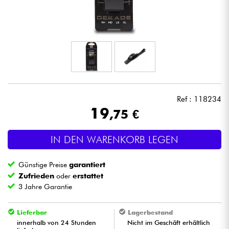
Kopfhörer
Mikros
DJ
Live-Sound
Ref : 118234
19
,75 €
Licht
IN DEN WARENKORB LEGEN
Drums
Günstige Preise
garantiert
Blasinstrumente
Zufrieden
oder
erstattet
3 Jahre Garantie
Violinen & Quartett
Lieferbar
Lagerbestand
innerhalb von 24 Stunden
Nicht im Geschäft erhältlich
Kinder