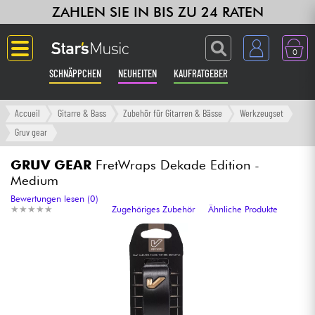
ZAHLEN SIE IN BIS ZU 24 RATEN
0
SCHNÄPPCHEN
NEUHEITEN
KAUFRATGEBER
Langue
Accueil
Gitarre & Bass
Zubehör für Gitarren & Bässe
Werkzeugset
Gruv gear
Gitarre & Bass
GRUV GEAR
FretWraps Dekade Edition -
Medium
Verstärker & Effekte
Bewertungen lesen (0)
★
★
★
★
★
★
★
★
★
★
Zugehöriges Zubehör
Ähnliche Produkte
Klaviere & Piano
Synths & samplers
Studio