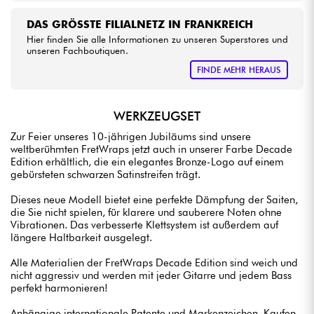
DAS GRÖSSTE FILIALNETZ IN FRANKREICH
Hier finden Sie alle Informationen zu unseren Superstores und
unseren Fachboutiquen.
FINDE MEHR HERAUS
WERKZEUGSET
Zur Feier unseres 10-jährigen Jubiläums sind unsere
weltberühmten FretWraps jetzt auch in unserer Farbe Decade
Edition erhältlich, die ein elegantes Bronze-Logo auf einem
gebürsteten schwarzen Satinstreifen trägt.
Dieses neue Modell bietet eine perfekte Dämpfung der Saiten,
die Sie nicht spielen, für klarere und sauberere Noten ohne
Vibrationen. Das verbesserte Klettsystem ist außerdem auf
längere Haltbarkeit ausgelegt.
Alle Materialien der FretWraps Decade Edition sind weich und
nicht aggressiv und werden mit jeder Gitarre und jedem Bass
perfekt harmonieren!
Anhängige internationale Patente und Markenzeichen. Kaufen