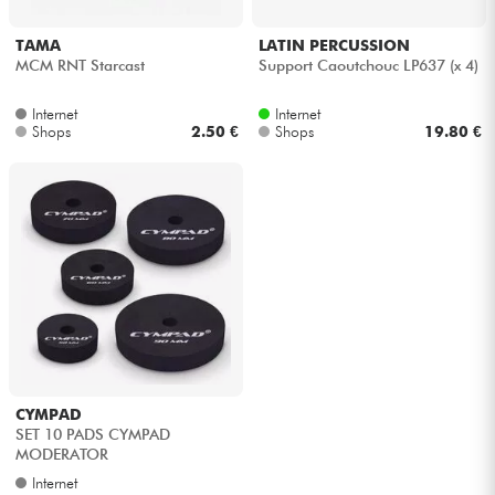
Kopfhörer
TAMA
LATIN PERCUSSION
MCM RNT Starcast
Support Caoutchouc LP637 (x 4)
Mikros
Internet
Internet
Shops
2.50 €
Shops
19.80 €
DJ
Live-Sound
Licht
Drums
Blasinstrumente
CYMPAD
Violinen & Quartett
SET 10 PADS CYMPAD
MODERATOR
Internet
Kinder