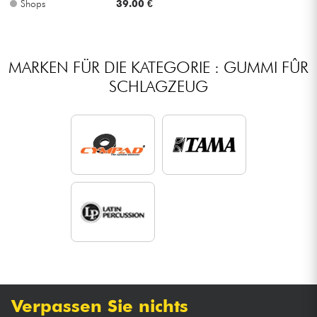
Shops
39.00 €
Kabel & Zubehöre
MARKEN FÜR DIE KATEGORIE : GUMMI FÛR
HiFi
SCHLAGZEUG
Bundle
Sehen Sie sich unsere Marken an
Verpassen Sie nichts