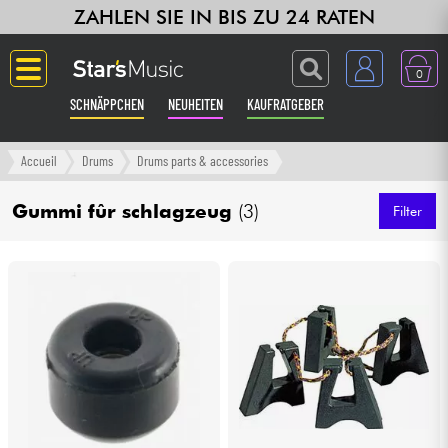
ZAHLEN SIE IN BIS ZU 24 RATEN
0
SCHNÄPPCHEN
NEUHEITEN
KAUFRATGEBER
Langue
Accueil
Drums
Drums parts & accessories
Gitarre & Bass
Gummi fûr schlagzeug
(3)
Filter
Verstärker & Effekte
Klaviere & Piano
Synths & samplers
Studio