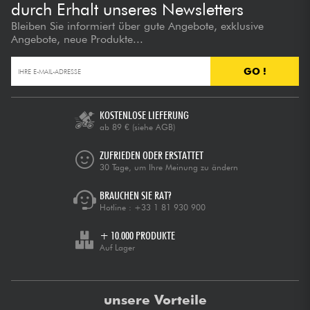
durch Erhalt unseres Newsletters
Bleiben Sie informiert über gute Angebote, exklusive
Angebote, neue Produkte...
GO !
KOSTENLOSE LIEFERUNG
ab 89 €
(siehe AGB)
ZUFRIEDEN ODER ERSTATTET
30 Tage, um Ihre Meinung zu ändern
BRAUCHEN SIE RAT?
Hotline :
+33 1 81 930 900
+ 10.000 PRODUKTE
Auf Lager
unsere Vorteile