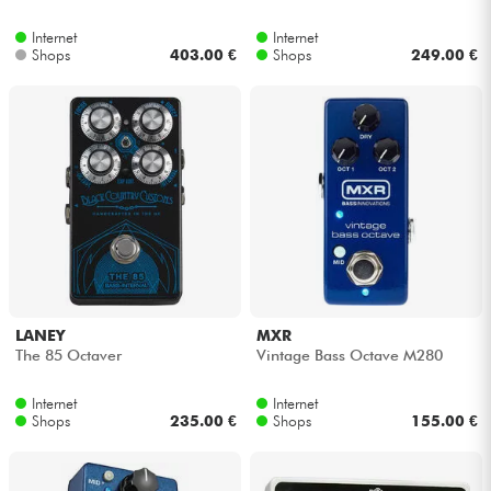
Internet
Internet
Kabel & Zubehöre
Shops
403.00 €
Shops
249.00 €
HiFi
Bundle
Sehen Sie sich unsere Marken an
LANEY
MXR
The 85 Octaver
Vintage Bass Octave M280
Internet
Internet
Shops
235.00 €
Shops
155.00 €