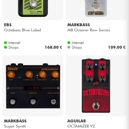
Kopfhörer
Mikros
EBS
MARKBASS
Octabass Blue Label
MB Octaver Raw Series
DJ
Internet
Internet
Shops
168.00 €
Shops
109.00 €
Live-Sound
Licht
Drums
Blasinstrumente
Violinen & Quartett
MARKBASS
AGUILAR
Super Synth
OCTAMIZER V2
Kinder