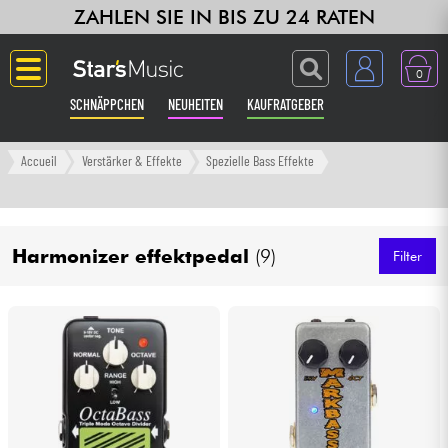
ZAHLEN SIE IN BIS ZU 24 RATEN
0
SCHNÄPPCHEN
NEUHEITEN
KAUFRATGEBER
Langue
Accueil
Verstärker & Effekte
Spezielle Bass Effekte
Gitarre & Bass
Harmonizer effektpedal
(9)
Verstärker & Effekte
Filter
Klaviere & Piano
Synths & samplers
Studio