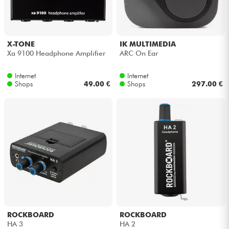
Kopfhörer
Mikros
X-TONE
IK MULTIMEDIA
Xa 9100 Headphone Amplifier
ARC On Ear
DJ
Internet
Internet
Shops
49.00 €
Shops
297.00 €
Live-Sound
Licht
Drums
Blasinstrumente
Violinen & Quartett
ROCKBOARD
ROCKBOARD
HA 3
HA 2
Kinder