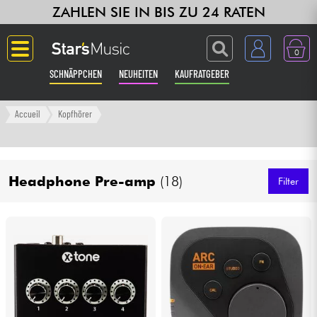
ZAHLEN SIE IN BIS ZU 24 RATEN
0
SCHNÄPPCHEN
NEUHEITEN
KAUFRATGEBER
Langue
Accueil
Kopfhörer
Gitarre & Bass
Headphone Pre-amp
(18)
Verstärker & Effekte
Filter
Klaviere & Piano
Synths & samplers
Studio