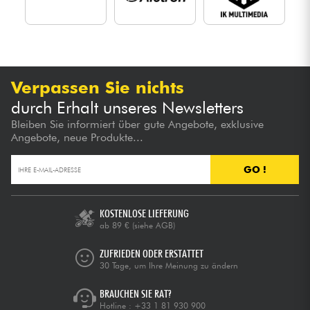
Verpassen Sie nichts
durch Erhalt unseres Newsletters
Bleiben Sie informiert über gute Angebote, exklusive
Angebote, neue Produkte...
GO !
KOSTENLOSE LIEFERUNG
ab 89 €
(siehe AGB)
ZUFRIEDEN ODER ERSTATTET
30 Tage, um Ihre Meinung zu ändern
BRAUCHEN SIE RAT?
Hotline :
+33 1 81 930 900