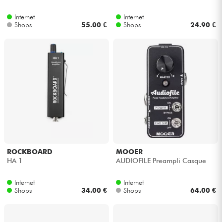
Internet
Internet
Kabel & Zubehöre
Shops
55.00 €
Shops
24.90 €
HiFi
Bundle
Sehen Sie sich unsere Marken an
ROCKBOARD
MOOER
HA 1
AUDIOFILE Preampli Casque
Internet
Internet
Shops
34.00 €
Shops
64.00 €